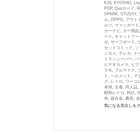
K18
,
KYOSHO
,
Lou
POP
,
Quoカード
,
R
SPARK
,
STUSSY
,
ル
,
ZIPPO
,
アウト
ルツ
,
ヴァンガード
カーナビ
,
カー用品
ード
,
キャットフー
ボ
,
サーフボード
,
セットコミック
,
ソ
ジカメ
,
テレカ
,
ド
トランシーバー
,
バ
ビデオカメラ
,
ヒプ
ラモ
,
ブルマァク
,
ト
,
ヘルメット
,
マ
ク
,
レトロ
,
ワーコ
卓球
,
古着
,
同人誌
,
昭和レトロ
,
時計
,
布
,
超合金
,
農具
,
金
気になる見出しをク