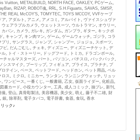
is Vuitton
,
METALBUILD
,
NORTH FACE
,
OAKLEY
,
PCゲーム
,
ayBan
,
RIZAP
,
ROBOT魂
,
RRL
,
S.H.Figuarts
,
SAVAS
,
SMSP
,
THE REAL McCOY'S
,
TOMYTEC
,
TOYS MCCOY
,
VVFケーブ
ドア
,
アダルト
,
アニメ
,
アメコミ
,
アルバイト
,
ヴァイスシュヴァ
,
ウェアラブルカメラ
,
ウェットスーツ
,
ウルトラマン
,
オウリー
,
,
カバン
,
カメラ
,
ガレキ
,
ガンダム
,
ガンプラ
,
ギター
,
キックボ
ド
,
キャンプ
,
キン肉マン
,
ゲーム
,
ゲームウォッチ
,
ゴジラ
,
コラ
サプリ
,
サングラス
,
ジャンプ
,
シャンプー
,
ジョジョ
,
スポーツ
,
フビ
,
だんごむし
,
チェキ
,
ディズニー
,
ディズニーチケット
,
デ
ール
,
トイ・ストーリー
,
ドッグフード
,
トミカ
,
ドラゴンボール
,
ーチャルマスターズ
,
パート
,
パソコン
,
パチスロ
,
バックパック
,
ノシスマイク
,
プーリップ
,
フィギュア
,
ブライス
,
プラチナ
,
プ
プロテイン
,
ベース
,
ペットフード
,
ヘッドホン
,
ペット用品
,
ベル
クロス
,
ミクロ
,
ミニカー
,
ランタン
,
ランニングウォッチ
,
リュッ
レ
,
ワンピース
,
一番くじ
,
一般書籍
,
乙女
,
仮面ライダー
,
化粧品
,
図書カード
,
小役カウンター
,
工具
,
成人コミック
,
抽プレ
,
新刊
,
特撮
,
登山
,
真骨彫製法
,
美容機器
,
美少女
,
萌え
,
藤子不二雄
,
財
,
銀
,
除草剤
,
電子タバコ
,
電子辞書
,
食器
,
食玩
,
香水
リック♪