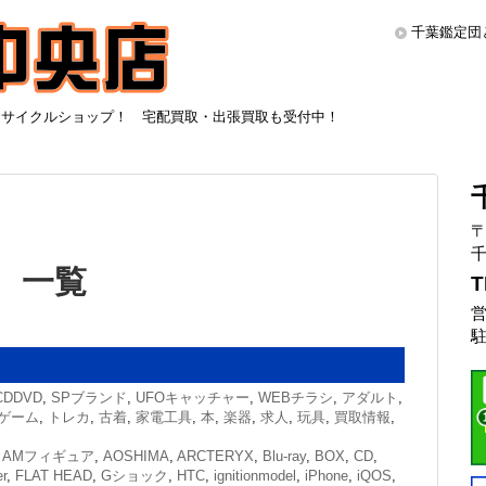
千葉鑑定団
リサイクルショップ！ 宅配買取・出張買取も受付中！
〒
千
」 一覧
T
営
駐
CDDVD
,
SPブランド
,
UFOキャッチャー
,
WEBチラシ
,
アダルト
,
ゲーム
,
トレカ
,
古着
,
家電工具
,
本
,
楽器
,
求人
,
玩具
,
買取情報
,
,
AMフィギュア
,
AOSHIMA
,
ARCTERYX
,
Blu-ray
,
BOX
,
CD
,
r
,
FLAT HEAD
,
Gショック
,
HTC
,
ignitionmodel
,
iPhone
,
iQOS
,