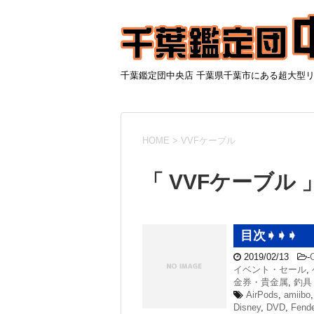
千葉鑑定団中央店 千葉県千葉市にある超大型
HOME
>
VVFケーブル
「 VVFケーブル 
目次➧➧➧
2019/02/13
-
イベント・セール
,
金券・貴金属
,
釣具
AirPods
,
amiibo
Disney
,
DVD
,
Fende