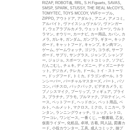
RIZAP
,
ROBOT魂
,
RRL
,
S.H.Figuarts
,
SAVAS
,
SMSP
,
SPARK
,
STUSSY
,
THE REAL McCOY'S
,
TOMYTEC
,
TOYS MCCOY
,
VVFケーブル
,
ZIPPO
,
アウトドア
,
アダルト
,
アニメ
,
アメコミ
,
アルバイト
,
ヴァイスシュヴァルツ
,
ヴァンガー
ド
,
ウェアラブルカメラ
,
ウェットスーツ
,
ウルト
ラマン
,
オウリー
,
カーナビ
,
カー用品
,
カバン
,
カ
メラ
,
ガレキ
,
ガンダム
,
ガンプラ
,
ギター
,
キック
ボード
,
キャットフード
,
キャンプ
,
キン肉マン
,
ゲーム
,
ゲームウォッチ
,
ゴジラ
,
コラボ
,
サーフ
ボード
,
サプリ
,
サングラス
,
ジャンプ
,
シャンプ
ー
,
ジョジョ
,
スポーツ
,
セットコミック
,
ソフビ
,
だんごむし
,
チェキ
,
ディズニー
,
ディズニーチケ
ット
,
デジカメ
,
テレカ
,
ドール
,
トイ・ストーリ
ー
,
ドッグフード
,
トミカ
,
ドラゴンボール
,
トラ
ンシーバー
,
バーチャルマスターズ
,
パート
,
パソ
コン
,
パチスロ
,
バックパック
,
ビデオカメラ
,
ヒ
プノシスマイク
,
プーリップ
,
フィギュア
,
ブライ
ス
,
プラチナ
,
プラモ
,
ブルマァク
,
プロテイン
,
ベ
ース
,
ペットフード
,
ヘッドホン
,
ペット用品
,
ベ
ルト
,
ヘルメット
,
マクロス
,
ミクロ
,
ミニカー
,
ラ
ンタン
,
ランニングウォッチ
,
リュック
,
レトロ
,
ワーコレ
,
ワンピース
,
一番くじ
,
一般書籍
,
乙女
,
仮面ライダー
,
化粧品
,
卓球
,
古着
,
同人誌
,
図書カ
ード
,
小役カウンター
,
工具
,
成人コミック
,
抽プ