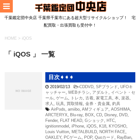
千葉鑑定団中央店 千葉県千葉市にある超大型リサイクルショップ！ 宅
配買取・出張買取も受付中！
HOME
>
iQOS
「 iQOS 」 一覧
目次➧➧➧
2019/02/13
-
CDDVD
,
SPブランド
,
UFOキ
ャッチャー
,
WEBチラシ
,
アダルト
,
イベント・セ
ール
,
ゲーム
,
トレカ
,
古着
,
家電工具
,
本
,
楽器
,
求人
,
玩具
,
買取情報
,
金券・貴金属
,
釣具
AirPods
,
amiibo
,
AMフィギュア
,
AOSHIMA
,
ARCTERYX
,
Blu-ray
,
BOX
,
CD
,
Disney
,
DVD
,
Fender
,
FLAT HEAD
,
Gショック
,
HTC
,
ignitionmodel
,
iPhone
,
iQOS
,
K18
,
KYOSHO
,
Louis Vuitton
,
METALBUILD
,
NORTH FACE
,
OAKLEY
,
PCゲーム
,
POP
,
Quoカード
,
RayBan
,