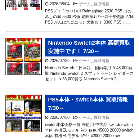
2026/08/04
-
ゲーム
,
買取情報
PS5 ﾄﾞﾗｺﾞﾝｸｴｽﾄVII Reimagined 2530 PS5 ほの
暮しの庭 5500 PS5 冒険家ｴﾘｵｯﾄの千年物語 2750
PS5 がんばれゴエモン大集合！ 3300 PS5 ﾌ …
Nintendo Switch2本体 高額買取
実施中です！ 7/30～
2026/07/30
-
ゲーム
,
買取情報
Nintendo Switch 2 日本語・国内専用 ￥48,000買
取 Nintendo Switch 2 スプラトゥーン レイダース
セット ￥55,000買取 Nintendo Switch 2 …
PS5本体・switch本体 買取情報
7/30～
2026/07/30
-
ゲーム
,
買取情報
switch本体価格一覧 未使用 中古品 switch switch
本体 有機ELモデル ﾈｵﾝ 各色 45000 20000 switch
本体 有機ELモデル ﾎﾜｲﾄ 42000 20000 sw …