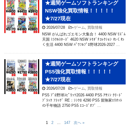
★週間ゲームソフトランキング
NSW強化買取情報！！！！！
★7/27現在
2026/07/28
-
ゲーム
,
買取情報
NSW がんばれゴエモン大集合！ 4400 NSW ﾘｽﾞﾑ
天国 ﾐﾗｸﾙｽﾀｰｽﾞ 4620 NSW ﾄﾓﾀﾞﾁｺﾚｸｼｮﾝ わくわ
く生活 4400 NSW ﾊﾟﾜﾌﾙﾌﾟﾛ野球2026-2027 …
★週間ゲームソフトランキング
PS5強化買取情報！！！！！
★7/27現在
2026/07/28
-
ゲーム
,
買取情報
PS5 ﾌﾟﾛ野球ｽﾋﾟﾘｯﾂ2026 4400 PS5 ｱｻｼﾝ ｸﾘｰﾄﾞ
ﾌﾞﾗｯｸ ﾌﾗｯｸﾞ RE：ｼﾝｸﾛ 4290 PS5 冒険家ｴﾘｵｯﾄ
の千年物語 2750 PS5 ｴｺｰｽﾞｵﾌﾞ …
1
2
…
147
次へ »