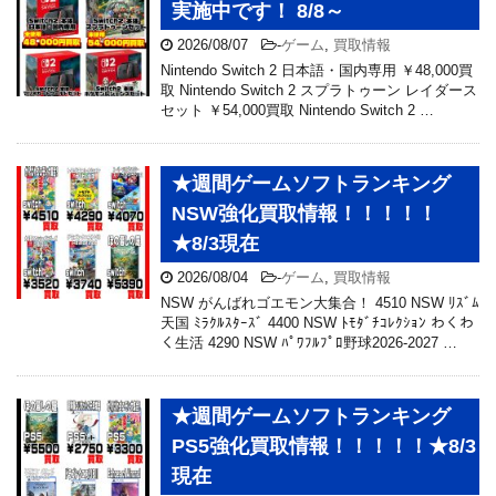
実施中です！ 8/8～
2026/08/07
-
ゲーム
,
買取情報
Nintendo Switch 2 日本語・国内専用 ￥48,000買
取 Nintendo Switch 2 スプラトゥーン レイダース
セット ￥54,000買取 Nintendo Switch 2 …
★週間ゲームソフトランキング
NSW強化買取情報！！！！！
★8/3現在
2026/08/04
-
ゲーム
,
買取情報
NSW がんばれゴエモン大集合！ 4510 NSW ﾘｽﾞﾑ
天国 ﾐﾗｸﾙｽﾀｰｽﾞ 4400 NSW ﾄﾓﾀﾞﾁｺﾚｸｼｮﾝ わくわ
く生活 4290 NSW ﾊﾟﾜﾌﾙﾌﾟﾛ野球2026-2027 …
★週間ゲームソフトランキング
PS5強化買取情報！！！！！★8/3
現在