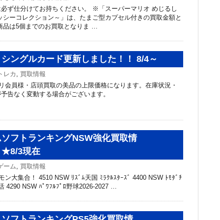
必ず仕分けてお持ちください。 ※「スーパーマリオ めじるし
ッシーコレクション～」は、たまご型カプセル付きの買取金額と
商品は5個までのお買取となりま …
シングルカード更新しました！！ 8/4～
トレカ
,
買取情報
リ会員様・店頭買取の美品の上限価格になります。在庫状況・
が予告なく変動する場合がございます。
ソフトランキングNSW強化買取情
★8/3現在
ゲーム
,
買取情報
集合！ 4510 NSW ﾘｽﾞﾑ天国 ﾐﾗｸﾙｽﾀｰｽﾞ 4400 NSW ﾄﾓﾀﾞﾁ
4290 NSW ﾊﾟﾜﾌﾙﾌﾟﾛ野球2026-2027 …
ソフトランキングPS5強化買取情