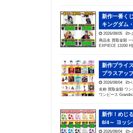
新作一番くじ
キングダム
2026/08/05
-
商品名 買取金額 一番
EXPIECE 13200 
新作プライズ
プラスアッ
2026/08/04
-
名称 買取金額 ワンピース
ワンピース Grandis
新作！めじる
8/4～ ヨ
2026/08/04
-