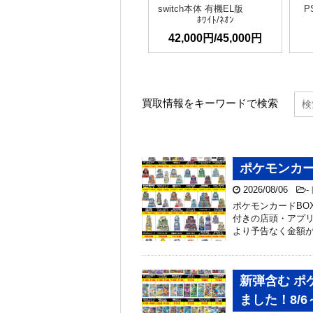
switch本体 有機EL版
P
ﾎﾜｲﾄ/ﾈｵﾝ
42,000円/45,000円
買取情報をキーワードで検索
ポケモンカー
2026/08/06
-
ポケモンカードBO
付きの店頭・アプリ
より予告なく金額が
新弾含む 
ました！8/6