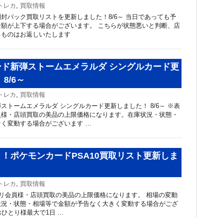
トレカ
,
買取情報
封パック買取リストを更新しました！8/6～ 当日であっても予
額が上下する場合がございます。 こちらが状態悪いと判断、店
るものはお返しいたします
ード新弾ストームエメラルダ シングルカード更
8/6～
トレカ
,
買取情報
ストームエメラルダ シングルカード更新しました！ 8/6～ ※表
員様・店頭買取の美品の上限価格になります。在庫状況・状態・
く変動する場合がございます …
！ポケモンカードPSA10買取リスト更新しま
トレカ
,
買取情報
リ会員様・店頭買取の美品の上限価格になります。 相場の変動
状況・状態・相場等で金額が予告なく大きく変動する場合がござ
おひとり様最大で1日 …