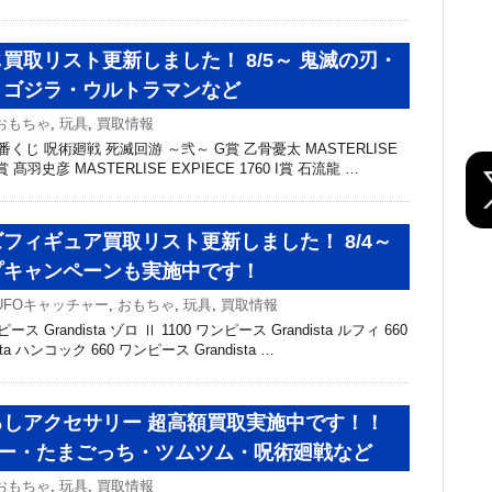
買取リスト更新しました！ 8/5～ 鬼滅の刃・
・ゴジラ・ウルトラマンなど
おもちゃ
,
玩具
,
買取情報
くじ 呪術廻戦 死滅回游 ～弐～ G賞 乙骨憂太 MASTERLISE
H賞 髙羽史彦 MASTERLISE EXPIECE 1760 I賞 石流龍 …
フィギュア買取リスト更新しました！ 8/4～
プキャンペーンも実施中です！
UFOキャッチャー
,
おもちゃ
,
玩具
,
買取情報
 Grandista ゾロ Ⅱ 1100 ワンピース Grandista ルフィ 660
ta ハンコック 660 ワンピース Grandista …
しアクセサリー 超高額買取実施中です！！
ッシー・たまごっち・ツムツム・呪術廻戦など
おもちゃ
,
玩具
,
買取情報