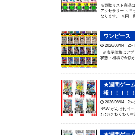
※買取リスト商品は
アクセサリー ～ヨ
なります。 ※同一
ワンピース 
2026/08/04
-
※表示価格はアプ
状態・相場で金額
★週間ゲーム
報！！！！！
2026/08/04
-
NSW がんばれゴエモン大
ｺﾚｸｼｮﾝ わくわく生活 
★週間ゲーム