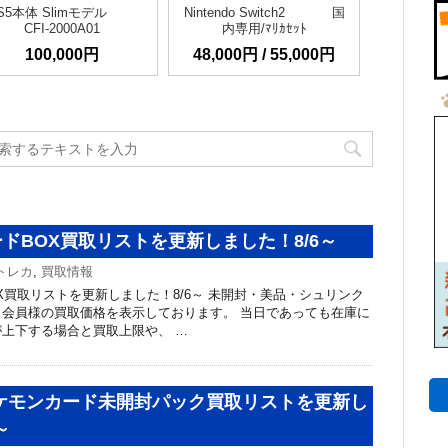
S5本体 Slimモデル
Nintendo Switch2 国
CFI-2000A01
内専用/ﾏﾘｶｾｯﾄ
100,000円
48,000円 / 55,000円
ドBOX買取リストを更新しました！8/6～
トレカ
,
買取情報
X買取リストを更新しました！8/6～ 未開封・美品・シュリンク
会員様の買取価格を表示しております。 当日であっても在庫に
上下する場合と買取上限や、 …
ポケモンカード未開封パック買取リストを更新し
～