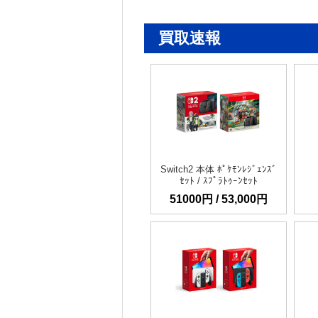
買取速報
Switch2 本体 ﾎﾟｹﾓﾝﾚｼﾞｪﾝｽﾞ
ｾｯﾄ / ｽﾌﾟﾗﾄｩｰﾝｾｯﾄ
51000円 / 53,000円