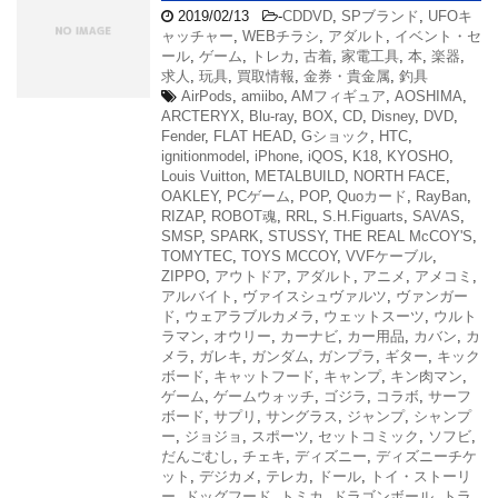
2019/02/13
-
CDDVD
,
SPブランド
,
UFOキ
ャッチャー
,
WEBチラシ
,
アダルト
,
イベント・セ
ール
,
ゲーム
,
トレカ
,
古着
,
家電工具
,
本
,
楽器
,
求人
,
玩具
,
買取情報
,
金券・貴金属
,
釣具
AirPods
,
amiibo
,
AMフィギュア
,
AOSHIMA
,
ARCTERYX
,
Blu-ray
,
BOX
,
CD
,
Disney
,
DVD
,
Fender
,
FLAT HEAD
,
Gショック
,
HTC
,
ignitionmodel
,
iPhone
,
iQOS
,
K18
,
KYOSHO
,
Louis Vuitton
,
METALBUILD
,
NORTH FACE
,
OAKLEY
,
PCゲーム
,
POP
,
Quoカード
,
RayBan
,
RIZAP
,
ROBOT魂
,
RRL
,
S.H.Figuarts
,
SAVAS
,
SMSP
,
SPARK
,
STUSSY
,
THE REAL McCOY'S
,
TOMYTEC
,
TOYS MCCOY
,
VVFケーブル
,
ZIPPO
,
アウトドア
,
アダルト
,
アニメ
,
アメコミ
,
アルバイト
,
ヴァイスシュヴァルツ
,
ヴァンガー
ド
,
ウェアラブルカメラ
,
ウェットスーツ
,
ウルト
ラマン
,
オウリー
,
カーナビ
,
カー用品
,
カバン
,
カ
メラ
,
ガレキ
,
ガンダム
,
ガンプラ
,
ギター
,
キック
ボード
,
キャットフード
,
キャンプ
,
キン肉マン
,
ゲーム
,
ゲームウォッチ
,
ゴジラ
,
コラボ
,
サーフ
ボード
,
サプリ
,
サングラス
,
ジャンプ
,
シャンプ
ー
,
ジョジョ
,
スポーツ
,
セットコミック
,
ソフビ
,
だんごむし
,
チェキ
,
ディズニー
,
ディズニーチケ
ット
,
デジカメ
,
テレカ
,
ドール
,
トイ・ストーリ
ー
,
ドッグフード
,
トミカ
,
ドラゴンボール
,
トラ