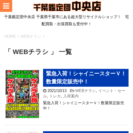
千葉鑑定団中央店 千葉県千葉市にある超大型リサイクルショップ！ 宅
配買取・出張買取も受付中！
HOME
>
WEBチラシ
>
「 WEBチラシ 」 一覧
緊急入荷！シャイニースターＶ！
数量限定販売中！
2021/10/13
-
WEBチラシ
,
イベント・セー
ル
,
トレカ
,
入荷案内
緊急入荷！シャイニースターＶ！数量限定販売
中！