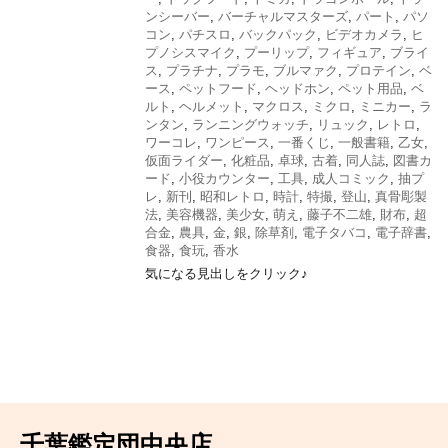
ンシーバー
,
バーチャルマスターズ
,
パート
,
パソ
コン
,
パチスロ
,
バックパック
,
ビデオカメラ
,
ヒ
プノシスマイク
,
プーリップ
,
フィギュア
,
ブライ
ス
,
プラチナ
,
プラモ
,
ブルマァク
,
プロテイン
,
ベ
ース
,
ペットフード
,
ヘッドホン
,
ペット用品
,
ベ
ルト
,
ヘルメット
,
マクロス
,
ミクロ
,
ミニカー
,
ラ
ンタン
,
ランニングウォッチ
,
リュック
,
レトロ
,
ワーコレ
,
ワンピース
,
一番くじ
,
一般書籍
,
乙女
,
仮面ライダー
,
化粧品
,
卓球
,
古着
,
同人誌
,
図書カ
ード
,
小役カウンター
,
工具
,
成人コミック
,
抽プ
レ
,
新刊
,
昭和レトロ
,
時計
,
特撮
,
登山
,
真骨彫製
法
,
美容機器
,
美少女
,
萌え
,
藤子不二雄
,
財布
,
超
合金
,
農具
,
金
,
銀
,
除草剤
,
電子タバコ
,
電子辞書
,
食器
,
食玩
,
香水
気になる見出しをクリック♪
千葉鑑定団中央店