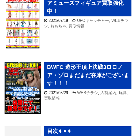
アミューズフィギュア買取強化
中！
2021/07/19
-
UFOキャッチャー
,
WEBチラ
シ
,
おもちゃ
,
買取情報
BWFC 造形王頂上決戦3ロロノ
ア・ゾロまだまだ在庫がございま
す！！！
2021/05/29
-
WEBチラシ
,
入荷案内
,
玩具
,
買取情報
目次➧➧➧