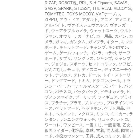
RIZAP
,
ROBOT魂
,
RRL
,
S.H.Figuarts
,
SAVAS
,
SMSP
,
SPARK
,
STUSSY
,
THE REAL McCOY'S
,
TOMYTEC
,
TOYS MCCOY
,
VVFケーブル
,
ZIPPO
,
アウトドア
,
アダルト
,
アニメ
,
アメコミ
,
アルバイト
,
ヴァイスシュヴァルツ
,
ヴァンガー
ド
,
ウェアラブルカメラ
,
ウェットスーツ
,
ウルト
ラマン
,
オウリー
,
カーナビ
,
カー用品
,
カバン
,
カ
メラ
,
ガレキ
,
ガンダム
,
ガンプラ
,
ギター
,
キック
ボード
,
キャットフード
,
キャンプ
,
キン肉マン
,
ゲーム
,
ゲームウォッチ
,
ゴジラ
,
コラボ
,
サーフ
ボード
,
サプリ
,
サングラス
,
ジャンプ
,
シャンプ
ー
,
ジョジョ
,
スポーツ
,
セットコミック
,
ソフビ
,
だんごむし
,
チェキ
,
ディズニー
,
ディズニーチケ
ット
,
デジカメ
,
テレカ
,
ドール
,
トイ・ストーリ
ー
,
ドッグフード
,
トミカ
,
ドラゴンボール
,
トラ
ンシーバー
,
バーチャルマスターズ
,
パート
,
パソ
コン
,
パチスロ
,
バックパック
,
ビデオカメラ
,
ヒ
プノシスマイク
,
プーリップ
,
フィギュア
,
ブライ
ス
,
プラチナ
,
プラモ
,
ブルマァク
,
プロテイン
,
ベ
ース
,
ペットフード
,
ヘッドホン
,
ペット用品
,
ベ
ルト
,
ヘルメット
,
マクロス
,
ミクロ
,
ミニカー
,
ラ
ンタン
,
ランニングウォッチ
,
リュック
,
レトロ
,
ワーコレ
,
ワンピース
,
一番くじ
,
一般書籍
,
乙女
,
仮面ライダー
,
化粧品
,
卓球
,
古着
,
同人誌
,
図書カ
ード
,
小役カウンター
,
工具
,
成人コミック
,
抽プ