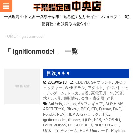
千葉鑑定団中央店 千葉県千葉市にある超大型リサイクルショップ！ 宅
配買取・出張買取も受付中！
HOME
>
ignitionmodel
「 ignitionmodel 」 一覧
目次➧➧➧
2019/02/13
-
CDDVD
,
SPブランド
,
UFOキ
ャッチャー
,
WEBチラシ
,
アダルト
,
イベント・セ
ール
,
ゲーム
,
トレカ
,
古着
,
家電工具
,
本
,
楽器
,
求人
,
玩具
,
買取情報
,
金券・貴金属
,
釣具
AirPods
,
amiibo
,
AMフィギュア
,
AOSHIMA
,
ARCTERYX
,
Blu-ray
,
BOX
,
CD
,
Disney
,
DVD
,
Fender
,
FLAT HEAD
,
Gショック
,
HTC
,
ignitionmodel
,
iPhone
,
iQOS
,
K18
,
KYOSHO
,
Louis Vuitton
,
METALBUILD
,
NORTH FACE
,
OAKLEY
,
PCゲーム
,
POP
,
Quoカード
,
RayBan
,