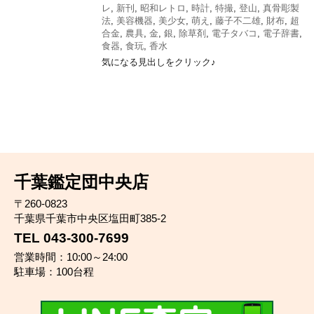
レ
,
新刊
,
昭和レトロ
,
時計
,
特撮
,
登山
,
真骨彫製
法
,
美容機器
,
美少女
,
萌え
,
藤子不二雄
,
財布
,
超
合金
,
農具
,
金
,
銀
,
除草剤
,
電子タバコ
,
電子辞書
,
食器
,
食玩
,
香水
気になる見出しをクリック♪
千葉鑑定団中央店
〒260-0823
千葉県千葉市中央区塩田町385-2
TEL 043-300-7699
営業時間：10:00～24:00
駐車場：100台程