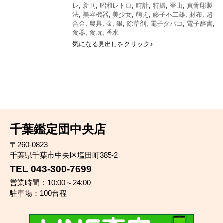
レ
,
新刊
,
昭和レトロ
,
時計
,
特撮
,
登山
,
真骨彫製
法
,
美容機器
,
美少女
,
萌え
,
藤子不二雄
,
財布
,
超
合金
,
農具
,
金
,
銀
,
除草剤
,
電子タバコ
,
電子辞書
,
食器
,
食玩
,
香水
気になる見出しをクリック♪
千葉鑑定団中央店
〒260-0823
千葉県千葉市中央区塩田町385-2
TEL 043-300-7699
営業時間：10:00～24:00
駐車場：100台程