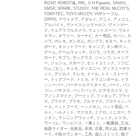
RIZAP
,
ROBOT魂
,
RRL
,
S.H.Figuarts
,
SAVAS
,
SMSP
,
SPARK
,
STUSSY
,
THE REAL McCOY'S
,
TOMYTEC
,
TOYS MCCOY
,
VVFケーブル
,
ZIPPO
,
アウトドア
,
アダルト
,
アニメ
,
アメコミ
,
アルバイト
,
ヴァイスシュヴァルツ
,
ヴァンガー
ド
,
ウェアラブルカメラ
,
ウェットスーツ
,
ウルト
ラマン
,
オウリー
,
カーナビ
,
カー用品
,
カバン
,
カ
メラ
,
ガレキ
,
ガンダム
,
ガンプラ
,
ギター
,
キック
ボード
,
キャットフード
,
キャンプ
,
キン肉マン
,
ゲーム
,
ゲームウォッチ
,
ゴジラ
,
コラボ
,
サーフ
ボード
,
サプリ
,
サングラス
,
ジャンプ
,
シャンプ
ー
,
ジョジョ
,
スポーツ
,
セットコミック
,
ソフビ
,
だんごむし
,
チェキ
,
ディズニー
,
ディズニーチケ
ット
,
デジカメ
,
テレカ
,
ドール
,
トイ・ストーリ
ー
,
ドッグフード
,
トミカ
,
ドラゴンボール
,
トラ
ンシーバー
,
バーチャルマスターズ
,
パート
,
パソ
コン
,
パチスロ
,
バックパック
,
ビデオカメラ
,
ヒ
プノシスマイク
,
プーリップ
,
フィギュア
,
ブライ
ス
,
プラチナ
,
プラモ
,
ブルマァク
,
プロテイン
,
ベ
ース
,
ペットフード
,
ヘッドホン
,
ペット用品
,
ベ
ルト
,
ヘルメット
,
マクロス
,
ミクロ
,
ミニカー
,
ラ
ンタン
,
ランニングウォッチ
,
リュック
,
レトロ
,
ワーコレ
,
ワンピース
,
一番くじ
,
一般書籍
,
乙女
,
仮面ライダー
,
化粧品
,
卓球
,
古着
,
同人誌
,
図書カ
ード
,
小役カウンター
,
工具
,
成人コミック
,
抽プ