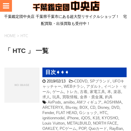
千葉鑑定団中央店 千葉県千葉市にある超大型リサイクルショップ！ 宅
配買取・出張買取も受付中！
HOME
>
HTC
「 HTC 」 一覧
目次➧➧➧
2019/02/13
-
CDDVD
,
SPブランド
,
UFOキ
ャッチャー
,
WEBチラシ
,
アダルト
,
イベント・セ
ール
,
ゲーム
,
トレカ
,
古着
,
家電工具
,
本
,
楽器
,
求人
,
玩具
,
買取情報
,
金券・貴金属
,
釣具
AirPods
,
amiibo
,
AMフィギュア
,
AOSHIMA
,
ARCTERYX
,
Blu-ray
,
BOX
,
CD
,
Disney
,
DVD
,
Fender
,
FLAT HEAD
,
Gショック
,
HTC
,
ignitionmodel
,
iPhone
,
iQOS
,
K18
,
KYOSHO
,
Louis Vuitton
,
METALBUILD
,
NORTH FACE
,
OAKLEY
,
PCゲーム
,
POP
,
Quoカード
,
RayBan
,