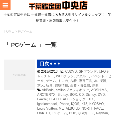
千葉鑑定団中央店 千葉県千葉市にある超大型リサイクルショップ！ 宅
配買取・出張買取も受付中！
HOME
>
PCゲーム
「 PCゲーム 」 一覧
目次➧➧➧
2019/02/13
-
CDDVD
,
SPブランド
,
UFOキ
ャッチャー
,
WEBチラシ
,
アダルト
,
イベント・セ
ール
,
ゲーム
,
トレカ
,
古着
,
家電工具
,
本
,
楽器
,
求人
,
玩具
,
買取情報
,
金券・貴金属
,
釣具
AirPods
,
amiibo
,
AMフィギュア
,
AOSHIMA
,
ARCTERYX
,
Blu-ray
,
BOX
,
CD
,
Disney
,
DVD
,
Fender
,
FLAT HEAD
,
Gショック
,
HTC
,
ignitionmodel
,
iPhone
,
iQOS
,
K18
,
KYOSHO
,
Louis Vuitton
,
METALBUILD
,
NORTH FACE
,
OAKLEY
,
PCゲーム
,
POP
,
Quoカード
,
RayBan
,