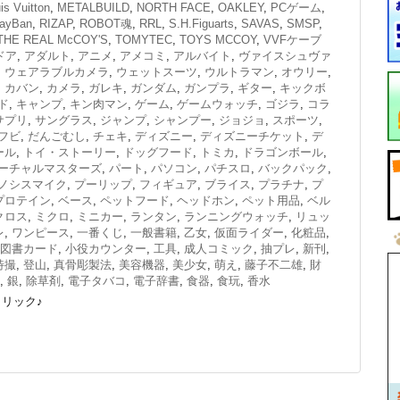
is Vuitton
,
METALBUILD
,
NORTH FACE
,
OAKLEY
,
PCゲーム
,
ayBan
,
RIZAP
,
ROBOT魂
,
RRL
,
S.H.Figuarts
,
SAVAS
,
SMSP
,
THE REAL McCOY'S
,
TOMYTEC
,
TOYS MCCOY
,
VVFケーブ
ドア
,
アダルト
,
アニメ
,
アメコミ
,
アルバイト
,
ヴァイスシュヴァ
,
ウェアラブルカメラ
,
ウェットスーツ
,
ウルトラマン
,
オウリー
,
,
カバン
,
カメラ
,
ガレキ
,
ガンダム
,
ガンプラ
,
ギター
,
キックボ
ド
,
キャンプ
,
キン肉マン
,
ゲーム
,
ゲームウォッチ
,
ゴジラ
,
コラ
サプリ
,
サングラス
,
ジャンプ
,
シャンプー
,
ジョジョ
,
スポーツ
,
フビ
,
だんごむし
,
チェキ
,
ディズニー
,
ディズニーチケット
,
デ
ール
,
トイ・ストーリー
,
ドッグフード
,
トミカ
,
ドラゴンボール
,
ーチャルマスターズ
,
パート
,
パソコン
,
パチスロ
,
バックパック
,
ノシスマイク
,
プーリップ
,
フィギュア
,
ブライス
,
プラチナ
,
プ
プロテイン
,
ベース
,
ペットフード
,
ヘッドホン
,
ペット用品
,
ベル
クロス
,
ミクロ
,
ミニカー
,
ランタン
,
ランニングウォッチ
,
リュッ
レ
,
ワンピース
,
一番くじ
,
一般書籍
,
乙女
,
仮面ライダー
,
化粧品
,
図書カード
,
小役カウンター
,
工具
,
成人コミック
,
抽プレ
,
新刊
,
特撮
,
登山
,
真骨彫製法
,
美容機器
,
美少女
,
萌え
,
藤子不二雄
,
財
,
銀
,
除草剤
,
電子タバコ
,
電子辞書
,
食器
,
食玩
,
香水
リック♪