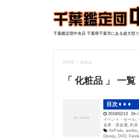
千葉鑑定団中央店 千葉県千葉市にある超大型
HOME
>
化粧品
「 化粧品 」 一覧
目次➧➧➧
2019/02/13
-
イベント・セール
,
金券・貴金属
,
釣具
AirPods
,
amiibo
Disney
,
DVD
,
Fende