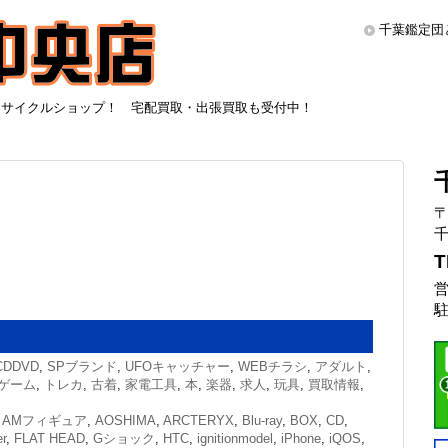
千葉鑑定団
リサイクルショップ！ 宅配買取・出張買取も受付中！
〒
千
T
営
駐
CDDVD
,
SPブランド
,
UFOキャッチャー
,
WEBチラシ
,
アダルト
,
ゲーム
,
トレカ
,
古着
,
家電工具
,
本
,
楽器
,
求人
,
玩具
,
買取情報
,
,
AMフィギュア
,
AOSHIMA
,
ARCTERYX
,
Blu-ray
,
BOX
,
CD
,
r
,
FLAT HEAD
,
Gショック
,
HTC
,
ignitionmodel
,
iPhone
,
iQOS
,