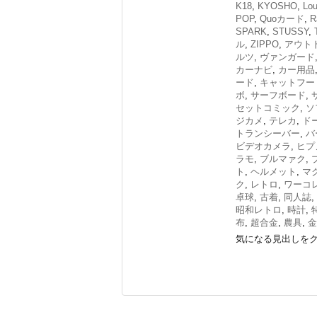
K18
,
KYOSHO
,
Lou
POP
,
Quoカード
,
R
SPARK
,
STUSSY
,
ル
,
ZIPPO
,
アウト
ルツ
,
ヴァンガード
カーナビ
,
カー用品
ード
,
キャットフー
ボ
,
サーフボード
,
セットコミック
,
ソ
ジカメ
,
テレカ
,
ド
トランシーバー
,
バ
ビデオカメラ
,
ヒプ
ラモ
,
ブルマァク
,
ト
,
ヘルメット
,
マ
ク
,
レトロ
,
ワーコ
卓球
,
古着
,
同人誌
,
昭和レトロ
,
時計
,
布
,
超合金
,
農具
,
金
気になる見出しをク