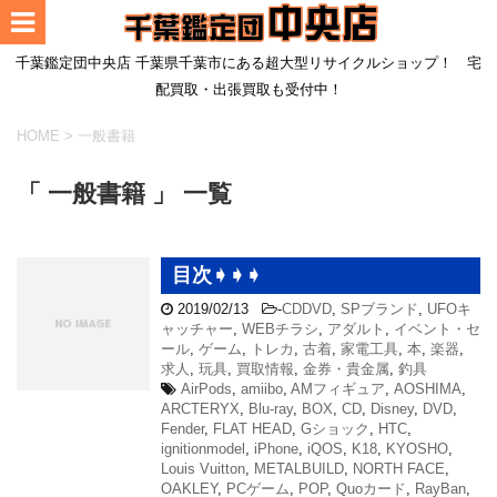
千葉鑑定団中央店 千葉県千葉市にある超大型リサイクルショップ！ 宅
配買取・出張買取も受付中！
HOME
>
一般書籍
「 一般書籍 」 一覧
目次➧➧➧
2019/02/13
-
CDDVD
,
SPブランド
,
UFOキ
ャッチャー
,
WEBチラシ
,
アダルト
,
イベント・セ
ール
,
ゲーム
,
トレカ
,
古着
,
家電工具
,
本
,
楽器
,
求人
,
玩具
,
買取情報
,
金券・貴金属
,
釣具
AirPods
,
amiibo
,
AMフィギュア
,
AOSHIMA
,
ARCTERYX
,
Blu-ray
,
BOX
,
CD
,
Disney
,
DVD
,
Fender
,
FLAT HEAD
,
Gショック
,
HTC
,
ignitionmodel
,
iPhone
,
iQOS
,
K18
,
KYOSHO
,
Louis Vuitton
,
METALBUILD
,
NORTH FACE
,
OAKLEY
,
PCゲーム
,
POP
,
Quoカード
,
RayBan
,