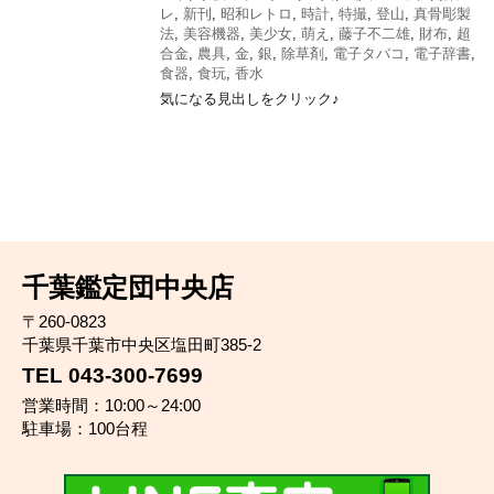
レ
,
新刊
,
昭和レトロ
,
時計
,
特撮
,
登山
,
真骨彫製
法
,
美容機器
,
美少女
,
萌え
,
藤子不二雄
,
財布
,
超
合金
,
農具
,
金
,
銀
,
除草剤
,
電子タバコ
,
電子辞書
,
食器
,
食玩
,
香水
気になる見出しをクリック♪
千葉鑑定団中央店
〒260-0823
千葉県千葉市中央区塩田町385-2
TEL 043-300-7699
営業時間：10:00～24:00
駐車場：100台程