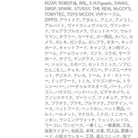
RIZAP
,
ROBOT魂
,
RRL
,
S.H.Figuarts
,
SAVAS
,
SMSP
,
SPARK
,
STUSSY
,
THE REAL McCOY'S
,
TOMYTEC
,
TOYS MCCOY
,
VVFケーブル
,
ZIPPO
,
アウトドア
,
アダルト
,
アニメ
,
アメコミ
,
アルバイト
,
ヴァイスシュヴァルツ
,
ヴァンガー
ド
,
ウェアラブルカメラ
,
ウェットスーツ
,
ウルト
ラマン
,
オウリー
,
カーナビ
,
カー用品
,
カバン
,
カ
メラ
,
ガレキ
,
ガンダム
,
ガンプラ
,
ギター
,
キック
ボード
,
キャットフード
,
キャンプ
,
キン肉マン
,
ゲーム
,
ゲームウォッチ
,
ゴジラ
,
コラボ
,
サーフ
ボード
,
サプリ
,
サングラス
,
ジャンプ
,
シャンプ
ー
,
ジョジョ
,
スポーツ
,
セットコミック
,
ソフビ
,
だんごむし
,
チェキ
,
ディズニー
,
ディズニーチケ
ット
,
デジカメ
,
テレカ
,
ドール
,
トイ・ストーリ
ー
,
ドッグフード
,
トミカ
,
ドラゴンボール
,
トラ
ンシーバー
,
バーチャルマスターズ
,
パート
,
パソ
コン
,
パチスロ
,
バックパック
,
ビデオカメラ
,
ヒ
プノシスマイク
,
プーリップ
,
フィギュア
,
ブライ
ス
,
プラチナ
,
プラモ
,
ブルマァク
,
プロテイン
,
ベ
ース
,
ペットフード
,
ヘッドホン
,
ペット用品
,
ベ
ルト
,
ヘルメット
,
マクロス
,
ミクロ
,
ミニカー
,
ラ
ンタン
,
ランニングウォッチ
,
リュック
,
レトロ
,
ワーコレ
,
ワンピース
,
一番くじ
,
一般書籍
,
乙女
,
仮面ライダー
,
化粧品
,
卓球
,
古着
,
同人誌
,
図書カ
ード
,
小役カウンター
,
工具
,
成人コミック
,
抽プ