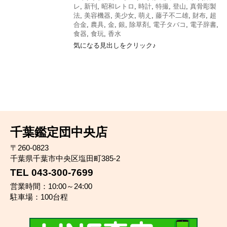
レ
,
新刊
,
昭和レトロ
,
時計
,
特撮
,
登山
,
真骨彫製
法
,
美容機器
,
美少女
,
萌え
,
藤子不二雄
,
財布
,
超
合金
,
農具
,
金
,
銀
,
除草剤
,
電子タバコ
,
電子辞書
,
食器
,
食玩
,
香水
気になる見出しをクリック♪
千葉鑑定団中央店
〒260-0823
千葉県千葉市中央区塩田町385-2
TEL 043-300-7699
営業時間：10:00～24:00
駐車場：100台程