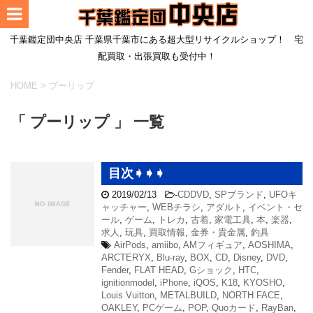
千葉鑑定団中央店 千葉県千葉市にある超大型リサイクルショップ！ 宅
配買取・出張買取も受付中！
HOME
>
プーリップ
「 プーリップ 」 一覧
目次➧➧➧
2019/02/13
-
CDDVD
,
SPブランド
,
UFOキ
ャッチャー
,
WEBチラシ
,
アダルト
,
イベント・セ
ール
,
ゲーム
,
トレカ
,
古着
,
家電工具
,
本
,
楽器
,
求人
,
玩具
,
買取情報
,
金券・貴金属
,
釣具
AirPods
,
amiibo
,
AMフィギュア
,
AOSHIMA
,
ARCTERYX
,
Blu-ray
,
BOX
,
CD
,
Disney
,
DVD
,
Fender
,
FLAT HEAD
,
Gショック
,
HTC
,
ignitionmodel
,
iPhone
,
iQOS
,
K18
,
KYOSHO
,
Louis Vuitton
,
METALBUILD
,
NORTH FACE
,
OAKLEY
,
PCゲーム
,
POP
,
Quoカード
,
RayBan
,