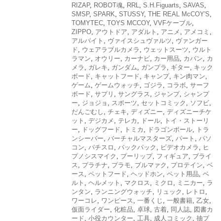
RIZAP
,
ROBOT魂
,
RRL
,
S.H.Figuarts
,
SAVAS
,
SMSP
,
SPARK
,
STUSSY
,
THE REAL McCOY'S
,
TOMYTEC
,
TOYS MCCOY
,
VVFケーブル
,
ZIPPO
,
アウトドア
,
アダルト
,
アニメ
,
アメコミ
,
アルバイト
,
ヴァイスシュヴァルツ
,
ヴァンガー
ド
,
ウェアラブルカメラ
,
ウェットスーツ
,
ウルト
ラマン
,
オウリー
,
カーナビ
,
カー用品
,
カバン
,
カ
メラ
,
ガレキ
,
ガンダム
,
ガンプラ
,
ギター
,
キック
ボード
,
キャットフード
,
キャンプ
,
キン肉マン
,
ゲーム
,
ゲームウォッチ
,
ゴジラ
,
コラボ
,
サーフ
ボード
,
サプリ
,
サングラス
,
ジャンプ
,
シャンプ
ー
,
ジョジョ
,
スポーツ
,
セットコミック
,
ソフビ
,
だんごむし
,
チェキ
,
ディズニー
,
ディズニーチケ
ット
,
デジカメ
,
テレカ
,
ドール
,
トイ・ストーリ
ー
,
ドッグフード
,
トミカ
,
ドラゴンボール
,
トラ
ンシーバー
,
バーチャルマスターズ
,
パート
,
パソ
コン
,
パチスロ
,
バックパック
,
ビデオカメラ
,
ヒ
プノシスマイク
,
プーリップ
,
フィギュア
,
ブライ
ス
,
プラチナ
,
プラモ
,
ブルマァク
,
プロテイン
,
ベ
ース
,
ペットフード
,
ヘッドホン
,
ペット用品
,
ベ
ルト
,
ヘルメット
,
マクロス
,
ミクロ
,
ミニカー
,
ラ
ンタン
,
ランニングウォッチ
,
リュック
,
レトロ
,
ワーコレ
,
ワンピース
,
一番くじ
,
一般書籍
,
乙女
,
仮面ライダー
,
化粧品
,
卓球
,
古着
,
同人誌
,
図書カ
ード
,
小役カウンター
,
工具
,
成人コミック
,
抽プ