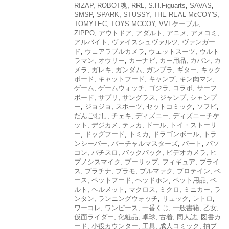
RIZAP
,
ROBOT魂
,
RRL
,
S.H.Figuarts
,
SAVAS
,
SMSP
,
SPARK
,
STUSSY
,
THE REAL McCOY'S
,
TOMYTEC
,
TOYS MCCOY
,
VVFケーブル
,
ZIPPO
,
アウトドア
,
アダルト
,
アニメ
,
アメコミ
,
アルバイト
,
ヴァイスシュヴァルツ
,
ヴァンガー
ド
,
ウェアラブルカメラ
,
ウェットスーツ
,
ウルト
ラマン
,
オウリー
,
カーナビ
,
カー用品
,
カバン
,
カ
メラ
,
ガレキ
,
ガンダム
,
ガンプラ
,
ギター
,
キック
ボード
,
キャットフード
,
キャンプ
,
キン肉マン
,
ゲーム
,
ゲームウォッチ
,
ゴジラ
,
コラボ
,
サーフ
ボード
,
サプリ
,
サングラス
,
ジャンプ
,
シャンプ
ー
,
ジョジョ
,
スポーツ
,
セットコミック
,
ソフビ
,
だんごむし
,
チェキ
,
ディズニー
,
ディズニーチケ
ット
,
デジカメ
,
テレカ
,
ドール
,
トイ・ストーリ
ー
,
ドッグフード
,
トミカ
,
ドラゴンボール
,
トラ
ンシーバー
,
バーチャルマスターズ
,
パート
,
パソ
コン
,
パチスロ
,
バックパック
,
ビデオカメラ
,
ヒ
プノシスマイク
,
プーリップ
,
フィギュア
,
ブライ
ス
,
プラチナ
,
プラモ
,
ブルマァク
,
プロテイン
,
ベ
ース
,
ペットフード
,
ヘッドホン
,
ペット用品
,
ベ
ルト
,
ヘルメット
,
マクロス
,
ミクロ
,
ミニカー
,
ラ
ンタン
,
ランニングウォッチ
,
リュック
,
レトロ
,
ワーコレ
,
ワンピース
,
一番くじ
,
一般書籍
,
乙女
,
仮面ライダー
,
化粧品
,
卓球
,
古着
,
同人誌
,
図書カ
ード
,
小役カウンター
,
工具
,
成人コミック
,
抽プ