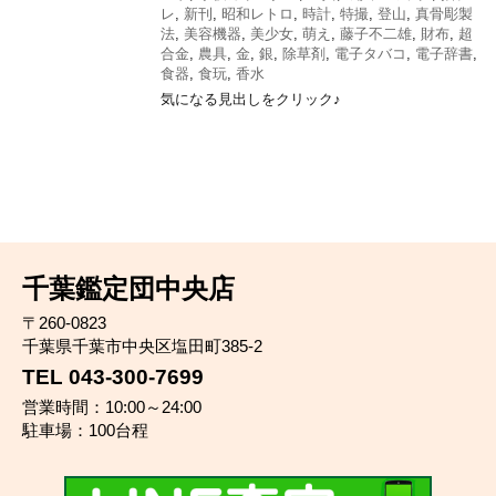
レ
,
新刊
,
昭和レトロ
,
時計
,
特撮
,
登山
,
真骨彫製
法
,
美容機器
,
美少女
,
萌え
,
藤子不二雄
,
財布
,
超
合金
,
農具
,
金
,
銀
,
除草剤
,
電子タバコ
,
電子辞書
,
食器
,
食玩
,
香水
気になる見出しをクリック♪
千葉鑑定団中央店
〒260-0823
千葉県千葉市中央区塩田町385-2
TEL 043-300-7699
営業時間：10:00～24:00
駐車場：100台程