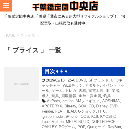
千葉鑑定団中央店 千葉県千葉市にある超大型リサイクルショップ！ 宅
配買取・出張買取も受付中！
HOME
>
ブライス
「 ブライス 」 一覧
目次➧➧➧
2019/02/13
-
CDDVD
,
SPブランド
,
UFOキ
ャッチャー
,
WEBチラシ
,
アダルト
,
イベント・セ
ール
,
ゲーム
,
トレカ
,
古着
,
家電工具
,
本
,
楽器
,
求人
,
玩具
,
買取情報
,
金券・貴金属
,
釣具
AirPods
,
amiibo
,
AMフィギュア
,
AOSHIMA
,
ARCTERYX
,
Blu-ray
,
BOX
,
CD
,
Disney
,
DVD
,
Fender
,
FLAT HEAD
,
Gショック
,
HTC
,
ignitionmodel
,
iPhone
,
iQOS
,
K18
,
KYOSHO
,
Louis Vuitton
,
METALBUILD
,
NORTH FACE
,
OAKLEY
,
PCゲーム
,
POP
,
Quoカード
,
RayBan
,