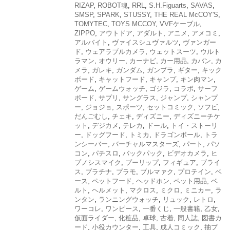
RIZAP
,
ROBOT魂
,
RRL
,
S.H.Figuarts
,
SAVAS
,
SMSP
,
SPARK
,
STUSSY
,
THE REAL McCOY'S
,
TOMYTEC
,
TOYS MCCOY
,
VVFケーブル
,
ZIPPO
,
アウトドア
,
アダルト
,
アニメ
,
アメコミ
,
アルバイト
,
ヴァイスシュヴァルツ
,
ヴァンガー
ド
,
ウェアラブルカメラ
,
ウェットスーツ
,
ウルト
ラマン
,
オウリー
,
カーナビ
,
カー用品
,
カバン
,
カ
メラ
,
ガレキ
,
ガンダム
,
ガンプラ
,
ギター
,
キック
ボード
,
キャットフード
,
キャンプ
,
キン肉マン
,
ゲーム
,
ゲームウォッチ
,
ゴジラ
,
コラボ
,
サーフ
ボード
,
サプリ
,
サングラス
,
ジャンプ
,
シャンプ
ー
,
ジョジョ
,
スポーツ
,
セットコミック
,
ソフビ
,
だんごむし
,
チェキ
,
ディズニー
,
ディズニーチケ
ット
,
デジカメ
,
テレカ
,
ドール
,
トイ・ストーリ
ー
,
ドッグフード
,
トミカ
,
ドラゴンボール
,
トラ
ンシーバー
,
バーチャルマスターズ
,
パート
,
パソ
コン
,
パチスロ
,
バックパック
,
ビデオカメラ
,
ヒ
プノシスマイク
,
プーリップ
,
フィギュア
,
ブライ
ス
,
プラチナ
,
プラモ
,
ブルマァク
,
プロテイン
,
ベ
ース
,
ペットフード
,
ヘッドホン
,
ペット用品
,
ベ
ルト
,
ヘルメット
,
マクロス
,
ミクロ
,
ミニカー
,
ラ
ンタン
,
ランニングウォッチ
,
リュック
,
レトロ
,
ワーコレ
,
ワンピース
,
一番くじ
,
一般書籍
,
乙女
,
仮面ライダー
,
化粧品
,
卓球
,
古着
,
同人誌
,
図書カ
ード
,
小役カウンター
,
工具
,
成人コミック
,
抽プ