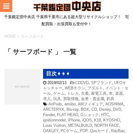
千葉鑑定団中央店 千葉県千葉市にある超大型リサイクルショップ！ 宅
配買取・出張買取も受付中！
HOME
>
サーフボード
「 サーフボード 」 一覧
目次➧➧➧
2019/02/13
-
CDDVD
,
SPブランド
,
UFOキ
ャッチャー
,
WEBチラシ
,
アダルト
,
イベント・セ
ール
,
ゲーム
,
トレカ
,
古着
,
家電工具
,
本
,
楽器
,
求人
,
玩具
,
買取情報
,
金券・貴金属
,
釣具
AirPods
,
amiibo
,
AMフィギュア
,
AOSHIMA
,
ARCTERYX
,
Blu-ray
,
BOX
,
CD
,
Disney
,
DVD
,
Fender
,
FLAT HEAD
,
Gショック
,
HTC
,
ignitionmodel
,
iPhone
,
iQOS
,
K18
,
KYOSHO
,
Louis Vuitton
,
METALBUILD
,
NORTH FACE
,
OAKLEY
,
PCゲーム
,
POP
,
Quoカード
,
RayBan
,