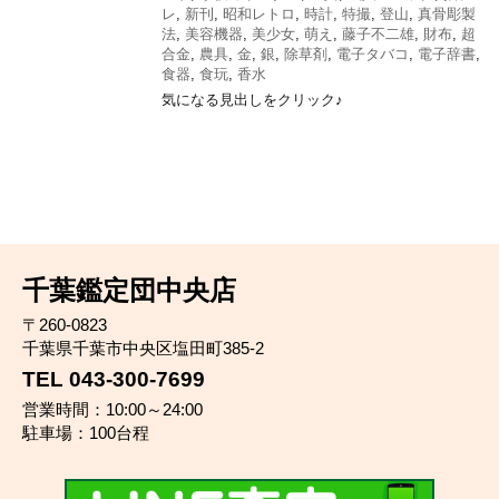
レ
,
新刊
,
昭和レトロ
,
時計
,
特撮
,
登山
,
真骨彫製
法
,
美容機器
,
美少女
,
萌え
,
藤子不二雄
,
財布
,
超
合金
,
農具
,
金
,
銀
,
除草剤
,
電子タバコ
,
電子辞書
,
食器
,
食玩
,
香水
気になる見出しをクリック♪
千葉鑑定団中央店
〒260-0823
千葉県千葉市中央区塩田町385-2
TEL 043-300-7699
営業時間：10:00～24:00
駐車場：100台程