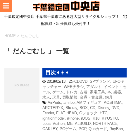
千葉鑑定団中央店 千葉県千葉市にある超大型リサイクルショップ！ 宅
配買取・出張買取も受付中！
HOME
>
だんごむし
「 だんごむし 」 一覧
目次➧➧➧
2019/02/13
-
CDDVD
,
SPブランド
,
UFOキ
ャッチャー
,
WEBチラシ
,
アダルト
,
イベント・セ
ール
,
ゲーム
,
トレカ
,
古着
,
家電工具
,
本
,
楽器
,
求人
,
玩具
,
買取情報
,
金券・貴金属
,
釣具
AirPods
,
amiibo
,
AMフィギュア
,
AOSHIMA
,
ARCTERYX
,
Blu-ray
,
BOX
,
CD
,
Disney
,
DVD
,
Fender
,
FLAT HEAD
,
Gショック
,
HTC
,
ignitionmodel
,
iPhone
,
iQOS
,
K18
,
KYOSHO
,
Louis Vuitton
,
METALBUILD
,
NORTH FACE
,
OAKLEY
,
PCゲーム
,
POP
,
Quoカード
,
RayBan
,