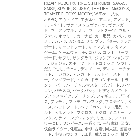
RIZAP
,
ROBOT魂
,
RRL
,
S.H.Figuarts
,
SAVAS
,
SMSP
,
SPARK
,
STUSSY
,
THE REAL McCOY'S
,
TOMYTEC
,
TOYS MCCOY
,
VVFケーブル
,
ZIPPO
,
アウトドア
,
アダルト
,
アニメ
,
アメコミ
,
アルバイト
,
ヴァイスシュヴァルツ
,
ヴァンガー
ド
,
ウェアラブルカメラ
,
ウェットスーツ
,
ウルト
ラマン
,
オウリー
,
カーナビ
,
カー用品
,
カバン
,
カ
メラ
,
ガレキ
,
ガンダム
,
ガンプラ
,
ギター
,
キック
ボード
,
キャットフード
,
キャンプ
,
キン肉マン
,
ゲーム
,
ゲームウォッチ
,
ゴジラ
,
コラボ
,
サーフ
ボード
,
サプリ
,
サングラス
,
ジャンプ
,
シャンプ
ー
,
ジョジョ
,
スポーツ
,
セットコミック
,
ソフビ
,
だんごむし
,
チェキ
,
ディズニー
,
ディズニーチケ
ット
,
デジカメ
,
テレカ
,
ドール
,
トイ・ストーリ
ー
,
ドッグフード
,
トミカ
,
ドラゴンボール
,
トラ
ンシーバー
,
バーチャルマスターズ
,
パート
,
パソ
コン
,
パチスロ
,
バックパック
,
ビデオカメラ
,
ヒ
プノシスマイク
,
プーリップ
,
フィギュア
,
ブライ
ス
,
プラチナ
,
プラモ
,
ブルマァク
,
プロテイン
,
ベ
ース
,
ペットフード
,
ヘッドホン
,
ペット用品
,
ベ
ルト
,
ヘルメット
,
マクロス
,
ミクロ
,
ミニカー
,
ラ
ンタン
,
ランニングウォッチ
,
リュック
,
レトロ
,
ワーコレ
,
ワンピース
,
一番くじ
,
一般書籍
,
乙女
,
仮面ライダー
,
化粧品
,
卓球
,
古着
,
同人誌
,
図書カ
ード
,
小役カウンター
,
工具
,
成人コミック
,
抽プ