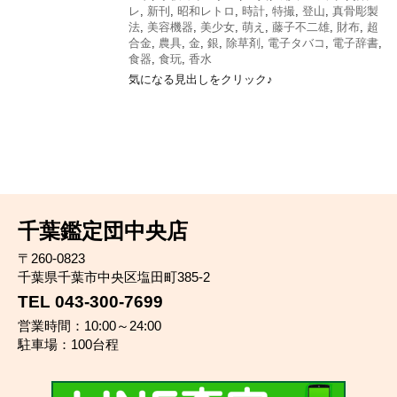
レ
,
新刊
,
昭和レトロ
,
時計
,
特撮
,
登山
,
真骨彫製
法
,
美容機器
,
美少女
,
萌え
,
藤子不二雄
,
財布
,
超
合金
,
農具
,
金
,
銀
,
除草剤
,
電子タバコ
,
電子辞書
,
食器
,
食玩
,
香水
気になる見出しをクリック♪
千葉鑑定団中央店
〒260-0823
千葉県千葉市中央区塩田町385-2
TEL 043-300-7699
営業時間：10:00～24:00
駐車場：100台程