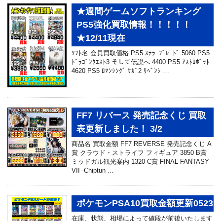
★週間ゲームソフトランキング
PS5強化買取情報！！！！！
★12/11現在
ｿﾌﾄ名 会員買取価格 PS5 ｽﾃﾗｰﾌﾞﾚｰﾄﾞ 5060 PS5
ﾄﾞﾗｺﾞﾝｸｴｽﾄ3 そして伝説へ 4400 PS5 ｱｽﾄﾛﾎﾞｯﾄ
4620 PS5 ﾛﾏﾝｼﾝｸﾞ ｻｶﾞ2 ﾘﾍﾞﾝｼ …
FF7 リバース 発売記念くじ 買取
表更新しました！ 3/2
商品名 買取金額 FF7 REVERSE 発売記念くじ A
賞 クラウド・ストライフ フィギュア 3850 B賞
ミッドガル観光案内 1320 C賞 FINAL FANTASY
VII -Chiptun …
ポケモンPSA10買取金額更新0523
在庫、状態、相場によって値段が前後いたします