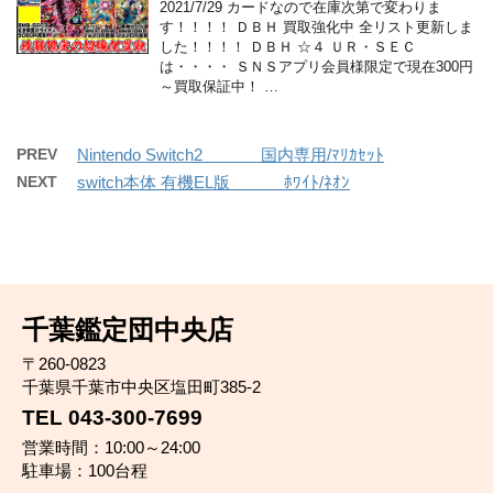
2021/7/29 カードなので在庫次第で変わりま
す！！！！ ＤＢＨ 買取強化中 全リスト更新しま
した！！！！ ＤＢＨ ☆４ ＵＲ・ＳＥＣ
は・・・・ ＳＮＳアプリ会員様限定で現在300円
～買取保証中！ …
PREV
Nintendo Switch2 国内専用/ﾏﾘｶｾｯﾄ
NEXT
switch本体 有機EL版 ﾎﾜｲﾄ/ﾈｵﾝ
千葉鑑定団中央店
〒260-0823
千葉県千葉市中央区塩田町385-2
TEL 043-300-7699
営業時間：10:00～24:00
駐車場：100台程