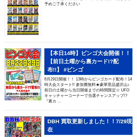
予めご了承ください
【本日14時】ビンゴ大会開催！！
【前日土曜から裏カード!?配
布!!】 #ビンゴ
8月29日開催！！ 13時からビンゴカード配布！14
時大会スタート!! 参加費無料★豪華景品盛沢山♪
前日の土曜から当日開催までの時間限定☆ UFO
キャッチャーコーナーで当選チャンスアップ!?
『裏カ …
DBH 買取更新しました！！7/29現
在