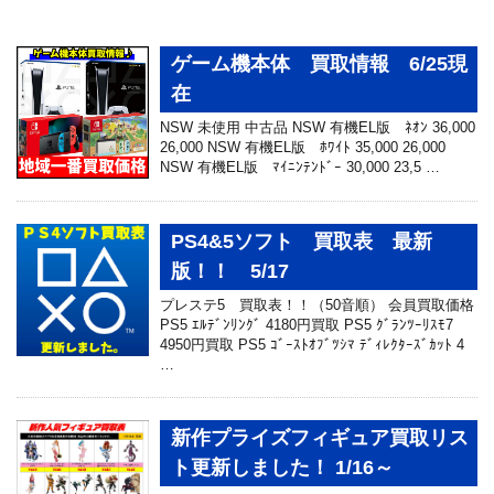
ゲーム機本体 買取情報 6/25現
在
NSW 未使用 中古品 NSW 有機EL版 ﾈｵﾝ 36,000
26,000 NSW 有機EL版 ﾎﾜｲﾄ 35,000 26,000
NSW 有機EL版 ﾏｲﾆﾝﾃﾝﾄﾞｰ 30,000 23,5 …
PS4&5ソフト 買取表 最新
版！！ 5/17
プレステ5 買取表！！（50音順） 会員買取価格
PS5 ｴﾙﾃﾞﾝﾘﾝｸﾞ 4180円買取 PS5 ｸﾞﾗﾝﾂｰﾘｽﾓ7
4950円買取 PS5 ｺﾞｰｽﾄｵﾌﾞﾂｼﾏ ﾃﾞｨﾚｸﾀｰｽﾞｶｯﾄ 4
…
新作プライズフィギュア買取リス
ト更新しました！ 1/16～