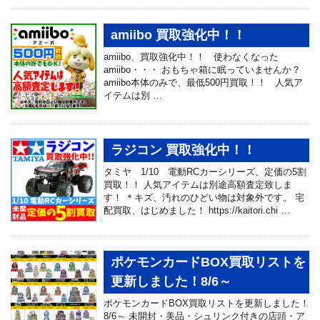
amiibo 買取強化中！！
amiibo、買取強化中！！ 使わなくなった
amiibo・・・ おもちゃ箱に眠っていませんか？
amiibo本体のみで、最低500円買取！！ 人気ア
イテムは別 …
ラジコン 買取強化中！！
タミヤ 1/10 電動RCカーシリーズ、定価の5割
買取！！ 人気アイテムは別途高額査定致しま
す！ ＊キズ、汚れのひどい物は対象外です。 宅
配買取、はじめました！ https://kaitori.chi …
ポケモンカードBOX買取リストを
更新しました！8/6～
ポケモンカードBOX買取リストを更新しました！
8/6～ 未開封・美品・シュリンク付きの店頭・ア