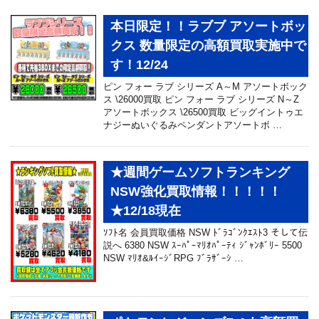
本日限定！！ラブブ アソートボッ
クス 数量限定の高額買取実施中で
す！12/24
ピン フォー ラブ シリーズ A～M アソートボック
ス \26000買取 ピン フォー ラブ シリーズ N～Z
アソートボックス \26500買取 ビッグイントゥエ
ナジーぬいぐるみペンダントアソートボ …
★週間ゲームソフトランキング
NSW強化買取情報！！！！！
★12/18現在
ｿﾌﾄ名 会員買取価格 NSW ﾄﾞﾗｺﾞﾝｸｴｽﾄ3 そして伝
説へ 6380 NSW ｽｰﾊﾟｰﾏﾘｵﾊﾟｰﾃｨ ｼﾞｬﾝﾎﾞﾘｰ 5500
NSW ﾏﾘｵ&ﾙｲｰｼﾞRPG ﾌﾞﾗｻﾞｰｼ …