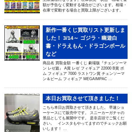
額が予告なく変動する場合がございます。相場・
在庫で変動する場合と買取上限がございます。
新作一番くじ買取リスト更新しま
した！ 3/14～ ゴジラ・幽遊白
書・ドラえもん・ドラゴンボール
など
商品名 買取金額 一番くじ 劇場版『チェンソーマ
ン レゼ篇』 A賞 レゼ フィギュア 22000 B賞 ボ
ム フィギュア 7000 ラストワン賞 チェンソーマ
ン＆ビーム フィギュア MEGAIMPAC …
本日お買取させて頂きました！
こちら本日お買取させて頂きました。 早速ショ
ーケースにて販売中です。 スニーカーガチャの
景品としても展開中です。 是非店頭でご覧くだ
さい。 インスタもやってますのでチェックお願
いします！ …