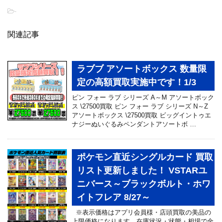
-
関連記事
ラブブ アソートボックス 数量限
定の高額買取実施中です！1/3
ピン フォー ラブ シリーズ A～M アソートボック
ス \27500買取 ピン フォー ラブ シリーズ N～Z
アソートボックス \27500買取 ビッグイントゥエ
ナジーぬいぐるみペンダントアソートボ …
ポケモン直近シングルカード 買取
リスト更新しました！ VSTARユ
ニバース～ブラックボルト・ホワ
イトフレア 8/27～
※表示価格はアプリ会員様・店頭買取の美品の
上限価格になります。在庫状況・状態・相場で金