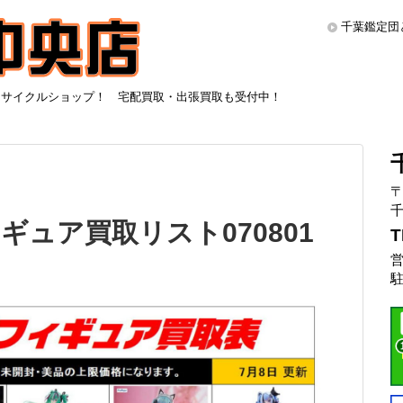
千葉鑑定団
リサイクルショップ！ 宅配買取・出張買取も受付中！
〒
千
ュア買取リスト070801
T
営
駐