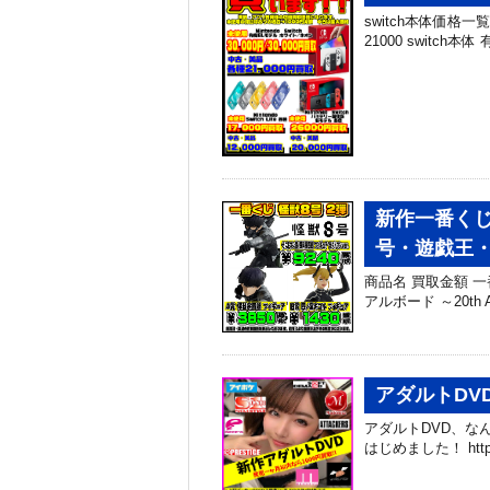
switch本体価格一覧 
21000 switch本体 
新作一番くじ
号・遊戯王・
商品名 買取金額 一番
アルボード ～20th A
アダルトDV
アダルトDVD、な
はじめました！ https://