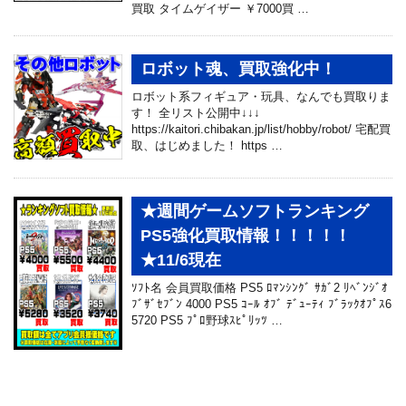
買取 タイムゲイザー ￥7000買 …
ロボット魂、買取強化中！
ロボット系フィギュア・玩具、なんでも買取りま
す！ 全リスト公開中↓↓↓
https://kaitori.chibakan.jp/list/hobby/robot/ 宅配買
取、はじめました！ https …
★週間ゲームソフトランキング
PS5強化買取情報！！！！！
★11/6現在
ｿﾌﾄ名 会員買取価格 PS5 ﾛﾏﾝｼﾝｸﾞ ｻｶﾞ2 ﾘﾍﾞﾝｼﾞｵ
ﾌﾞｻﾞｾﾌﾞﾝ 4000 PS5 ｺｰﾙ ｵﾌﾞ ﾃﾞｭｰﾃｨ ﾌﾞﾗｯｸｵﾌﾟｽ6
5720 PS5 ﾌﾟﾛ野球ｽﾋﾟﾘｯﾂ …