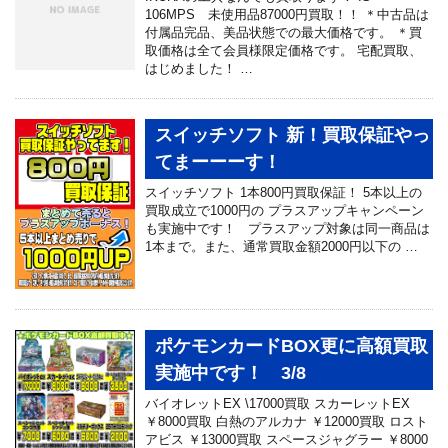
106MPS 未使用品87000円買取！！ ＊中古品は
付属品完品、美品状態での最大価格です。 ＊買
取価格は全て会員様限定価格です。 宅配買取、
はじめました！ …
スイッチソフト 新！買取保証やっ
てまーーーす！
スイッチソフト 1本800円買取保証！ 5本以上の
買取成立で1000円の プラスアップキャンペーン
も実施中です！ プラスアップ対象は同一商品は
1本まで。また、通常買取金額2000円以下の …
ポケモンカードBOX更に高額買取
実施中です！ 3/8
バイオレットEX \17000買取 スカーレットEX
￥8000買取 白熱のアルカナ ￥12000買取 ロスト
アビス ￥13000買取 スペースジャグラー ￥8000