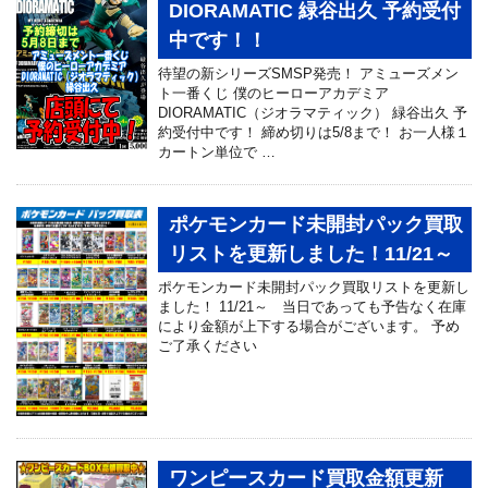
DIORAMATIC 緑谷出久 予約受付
中です！！
待望の新シリーズSMSP発売！ アミューズメン
ト一番くじ 僕のヒーローアカデミア
DIORAMATIC（ジオラマティック） 緑谷出久 予
約受付中です！ 締め切りは5/8まで！ お一人様１
カートン単位で …
ポケモンカード未開封パック買取
リストを更新しました！11/21～
ポケモンカード未開封パック買取リストを更新し
ました！ 11/21～ 当日であっても予告なく在庫
により金額が上下する場合がございます。 予め
ご了承ください
ワンピースカード買取金額更新