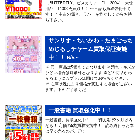
（BUTTERFLY）ビスカリア FL 30041 未使
用品 11000円買取！！ 中古品も買取強化中で
す！ ＊中古の場合、ラバーを剥がしてからお持
ち下さい。 …
サンリオ・ちいかわ・たまごっち
めじるしチャーム買取保証実施
中！！ 6/5～
※ 同一商品は5個までとなります ※汚れ・キズが
ひどい場合は対象外となります ※どの商品かわ
かるようにカプセルは開けてお持ちください。
※ 在庫状況により価格が変動する場合がござい
ます。予めご了承くだ …
一般書籍 買取強化中！！
一般書籍、買取強化中！！ 初版発行3ヶ月以内
なら！ 定価の5割買取実施中！ 読み終わった本
は早く売るのが、◎！