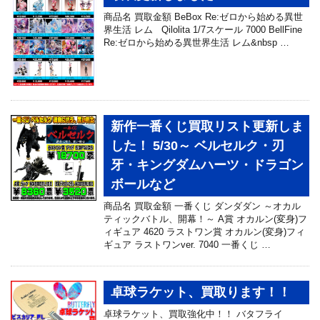
商品名 買取金額 BeBox Re:ゼロから始める異世
界生活 レム Qilolita 1/7スケール 7000 BellFine
Re:ゼロから始める異世界生活 レム&nbsp …
新作一番くじ買取リスト更新しま
した！ 5/30～ ベルセルク・刃
牙・キングダムハーツ・ドラゴン
ボールなど
商品名 買取金額 一番くじ ダンダダン ～オカル
ティックバトル、開幕！～ A賞 オカルン(変身)フ
ィギュア 4620 ラストワン賞 オカルン(変身)フィ
ギュア ラストワンver. 7040 一番くじ …
卓球ラケット、買取ります！！
卓球ラケット、買取強化中！！ バタフライ