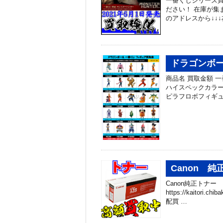
一番くじシリーズ買
ださい！ 在庫が集
のアドレスから↓↓↓
ドラゴンボー
商品名 買取金額 
ハイスペックカラーv
ピラフロボフィギュア
Canon 
Canon純正トナー
https://kaitori
配買 …