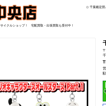
千葉鑑定団
リサイクルショップ！ 宅配買取・出張買取も受付中！
〒
千
T
営
駐