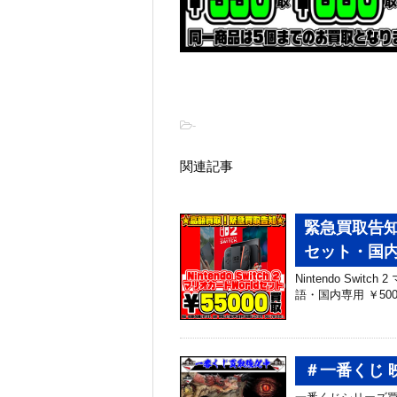
-
関連記事
緊急買取告知！
セット・国
Nintendo Switc
語・国内専用 ￥50
＃一番くじ 