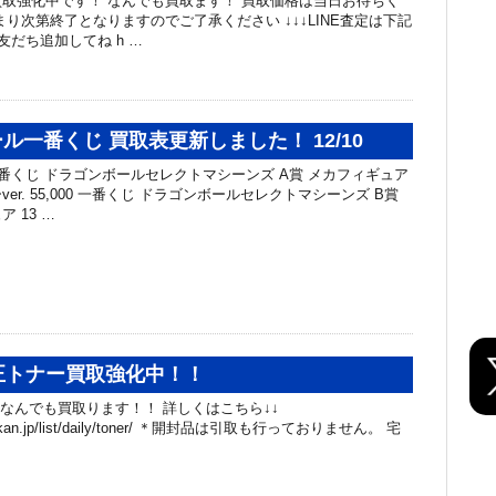
取強化中です！ なんでも買取ます！ 買取価格は当日お待ちく
まり次第終了となりますのでご了承ください ↓↓↓LINE査定は下記
友だち追加してね h …
ル一番くじ 買取表更新しました！ 12/10
一番くじ ドラゴンボールセレクトマシーンズ A賞 メカフィギュア
er. 55,000 一番くじ ドラゴンボールセレクトマシーンズ B賞
 13 …
純正トナー買取強化中！！
 なんでも買取ります！！ 詳しくはこちら↓↓
.chibakan.jp/list/daily/toner/ ＊開封品は引取も行っておりません。 宅