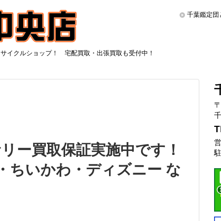
千葉鑑定団
リサイクルショップ！ 宅配買取・出張買取も受付中！
〒
千
T
営
リー買取保証実施中です！
駐
ち・ちいかわ・ディズニー な