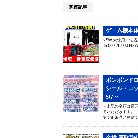
関連記事
ゲーム機本体
NSW 未使用 中古品 N
35,500 28,000 N
ボンボンドロ
シール・コ
5/7～
・上記の金額は店頭
ていただきます。 
準で正規品と判断で
金貨 買取強