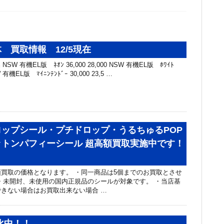
 買取情報 12/5現在
SW 有機EL版 ﾈｵﾝ 36,000 28,000 NSW 有機EL版 ﾎﾜｲﾄ
SW 有機EL版 ﾏｲﾆﾝﾃﾝﾄﾞｰ 30,000 23,5 …
ップシール・プチドロップ・うるちゅるPOP
ットンパフィーシール 超高額買取実施中です！
買取の価格となります。 ・同一商品は5個までのお買取とさせ
・未開封、未使用の国内正規品のシールが対象です。 ・当店基
きない場合はお買取出来ない場合 …
化中！！