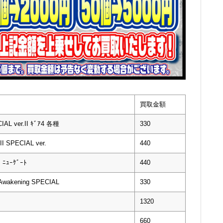
買取金額
L ver.II ｷﾞｱ4 各種
330
 SPECIAL ver.
440
ﾆｭｰｹﾞｰﾄ
440
wakening SPECIAL
330
1320
660