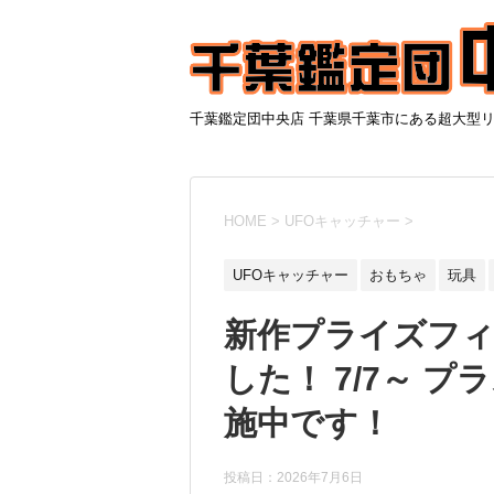
千葉鑑定団中央店 千葉県千葉市にある超大型
HOME
>
UFOキャッチャー
>
UFOキャッチャー
おもちゃ
玩具
新作プライズフ
した！ 7/7～ 
施中です！
投稿日：
2026年7月6日