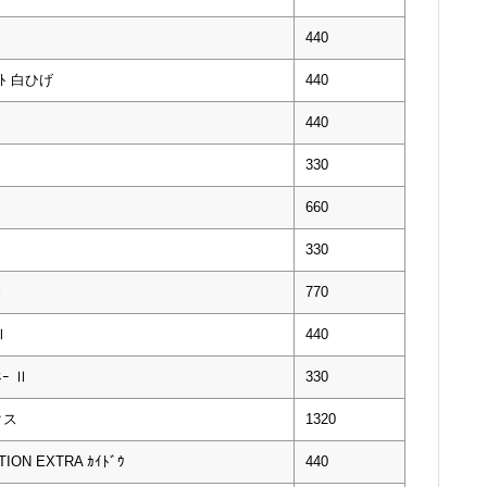
440
ﾞｰﾄ 白ひげ
440
440
330
660
330
Ⅰ
770
Ⅱ
440
ｰ Ⅱ
330
クス
1320
ON EXTRA ｶｲﾄﾞｳ
440