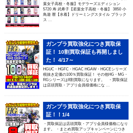
葉女子高校・冬服】モデラーズエディション
5720 寿 武希子【若葉女子高校・冬服】 3850 小
鳥遊 暦【水着】ドリーミングスタイル ブラック
ス …
ガンプラ買取強化につき買取保
証！ 10割買取保証も再開しまし
た！ 4/17～
HGUC・HGFC・HGAC HGAW・HGCEシリーズ
税抜き定価の100％買取保証！ その他HG・MG・
RGシリーズは8割買取になります。 ・買取保証
は店頭買取・アプリ会員様価格にな …
ガンプラ買取強化につき買取保
証！！1/4
・買取保証は店頭買取・アプリ会員様価格になり
ます。 ・まとめ買取アップキャンペーンにつき