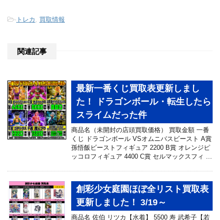
-
トレカ
,
買取情報
関連記事
最新一番くじ買取表更新しまし
た！ ドラゴンボール・転生したら
スライムだった件
商品名（未開封の店頭買取価格） 買取金額 一番
くじ ドラゴンボール VSオムニバスビースト A賞
孫悟飯ビーストフィギュア 2200 B賞 オレンジピ
ッコロフィギュア 4400 C賞 セルマックスフィ …
創彩少女庭園ほぼ全リスト買取表
更新しました！ 3/19～
商品名 佐伯 リツカ【水着】 5500 寿 武希子【若