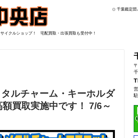
千葉鑑定団
リサイクルショップ！ 宅配買取・出張買取も受付中！
〒
千
T
営
メタルチャーム・キーホルダ
駐
額買取実施中です！ 7/6～