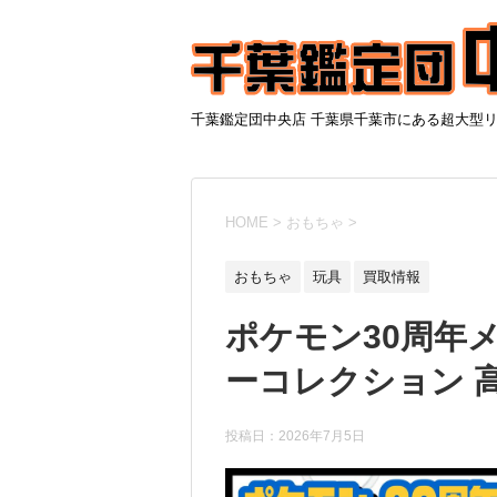
千葉鑑定団中央店 千葉県千葉市にある超大型
HOME
>
おもちゃ
>
おもちゃ
玩具
買取情報
ポケモン30周年
ーコレクション 高
投稿日：
2026年7月5日