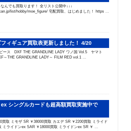
なんでも買取ります！ 全リスト公開中↓↓↓
chibakan.jp/list/hobby/moe_figure/ 宅配買取、はじめました！ https …
フィギュア買取表更新しました！ 4/20
ス DXF THE GRANDLINE LADY ワノ国 Vol.5 ヤマト
～THE GRANDLINE LADY～ FILM RED vol.1 …
ex シングルカードも超高額買取実施中で
00買取 ミモザ SR ￥38000買取 カエデ SR ￥2200買取 ミライド
買取 ミライドンex SAR ￥18000買取 ミライドンex SR ￥ …