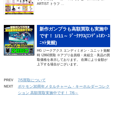
ARTIST トラフ …
新作ガンプラも高額買取も実施中
です！ 1/11～ ｼﾞｰｸｱｸｽ(ｴﾝﾃﾞｭﾐｵﾝ･ﾕ
ﾆｯﾄ覚醒)
HG ジークアクス エンディミオン・ユニット覚醒
時 \2860買取 ※アプリ会員様・未組立・美品の買
取価格を表示しております。 在庫により金額が
上下する場合がございます。
PREV
7/5買取について
NEXT
ポケモン30周年メタルチャーム・キーホルダーコレク
ション 高額買取実施中です！ 7/6～