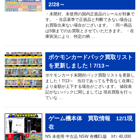
2/28～
・未開封、未使用の国内正規品のシールが対象で
す。 ・当店基準で正規品と判断できない場合は
お買取出来ない場合がございます。 ・同一商品
は5個までのお買取とさせていただきます。 ・在
庫状況により、特定の柄 …
ポケモンカードパック買取リスト
を更新しました！7/13～
ポケモンカード未開封パック買取リストを更新し
ました！7/13～ 当日であっても予告なく在庫に
より金額が上下する場合がございます。 値段表
記がないパックに関しましては 現在買取を行っ
ていな …
ゲーム機本体 買取情報 12/1現
在
NS 未使用 中古品 NSW 有機EL版 ﾈｵﾝ 40,000