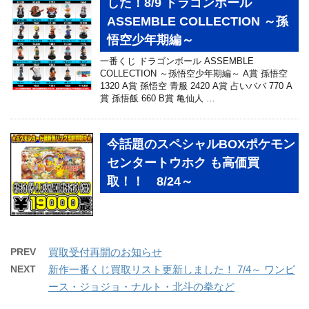
した！8/9 ドラゴンボール
ASSEMBLE COLLECTION ～孫
悟空少年期編～
一番くじ ドラゴンボール ASSEMBLE
COLLECTION ～孫悟空少年期編～ A賞 孫悟空
1320 A賞 孫悟空 青服 2420 A賞 占いババ 770 A
賞 孫悟飯 660 B賞 亀仙人 …
今話題のスペシャルBOXポケモン
センタートウホク も高価買
取！！ 8/24～
PREV
買取受付再開のお知らせ
NEXT
新作一番くじ買取リスト更新しました！ 7/4～ ワンピ
ース・ジョジョ・ナルト・北斗の拳など