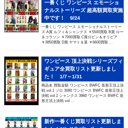
一番くじ ワンピース エモーショ
ナルストーリーズ 超高額買取実施
中です！ 9/24
一番くじ ワンピース エモーショナルストーリー
ズ A賞 ルフィ＆シャンクス ￥5500買取 B賞 ロー
＆コラソン ￥7000買取 C賞ロビン＆オリビア
￥3850買取 D賞 ヤマト＆某 ￥6600買取 …
ワンピース 頂上決戦シリーズフィ
ギュア全買取リスト更新しまし
た！ 1/7～1/31
商品名 買取金額 ワンピース BWFC 造形王頂上決
戦 vol.1 ゾロ 3080 ワンピース BWFC 造形王頂上
決戦 vol.2 シャンクス 3960 ワンピース BWFC 造
形王頂上決戦 vol …
新作一番くじ買取リスト更新しま