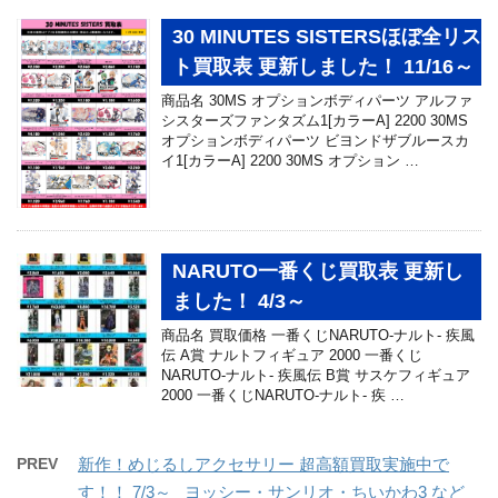
30 MINUTES SISTERSほぼ全リス
ト買取表 更新しました！ 11/16～
商品名 30MS オプションボディパーツ アルファ
シスターズファンタズム1[カラーA] 2200 30MS
オプションボディパーツ ビヨンドザブルースカ
イ1[カラーA] 2200 30MS オプション …
NARUTO一番くじ買取表 更新し
ました！ 4/3～
商品名 買取価格 一番くじNARUTO-ナルト- 疾風
伝 A賞 ナルトフィギュア 2000 一番くじ
NARUTO-ナルト- 疾風伝 B賞 サスケフィギュア
2000 一番くじNARUTO-ナルト- 疾 …
PREV
新作！めじるしアクセサリー 超高額買取実施中で
す！！ 7/3～ ヨッシー・サンリオ・ちいかわ3 など