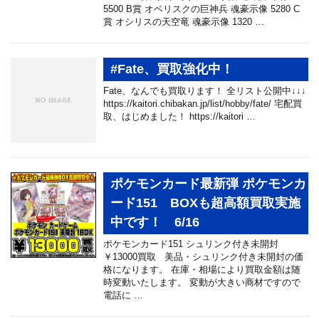
5500 B賞 オベリスクの巨神兵 魂豪示像 5280 C
賞 オシリスの天空竜 魂豪示像 1320 …
#Fate、買取強化中！
Fate、なんでも買取ります！ 全リスト公開中↓↓↓
https://kaitori.chibakan.jp/list/hobby/fate/ 宅配買
取、はじめました！ https://kaitori …
ポケモンカード最新弾 ポケモンカ
ード151 BOXも超高額買取実施
中です！ 6/16
ポケモンカード151 シュリンク付き未開封
￥13000買取 美品・シュリンク付き未開封の価
格になります。 在庫・相場により買取金額は随
時変動いたします。 変動が大きい商材ですので
電話に …