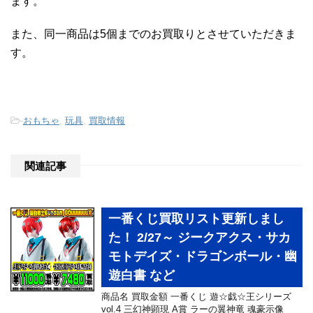
ます。
また、同一商品は5個までのお買取りとさせていただきま
す。
-
おもちゃ
,
玩具
,
買取情報
関連記事
一番くじ買取リスト更新しまし
た！ 2/27～ ジークアクス・サカ
モトデイズ・ドラゴンボール・幽
遊白書 など
商品名 買取金額 一番くじ 遊☆戯☆王シリーズ
vol.4 三幻神顕現 A賞 ラーの翼神竜 魂豪示像