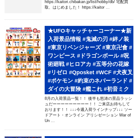
https://kaitori.chibakan.jp/list/hobby/db/ 宅配買
取、はじめました！ https://kaitor …
★UFOキャッチャーコーナー★新
入荷景品情報 #鬼滅の刃 #絆ノ装
#東京リベンジャーズ #東京卍會 #
ワンピース #ドラゴンボール #呪
術廻戦 #ヒロアカ #五等分の花嫁
#リゼロ #Qposket #WCF #犬夜叉
#ポケモン #約束のネバーランド #
ダイの大冒険 #艦これ #初音ミク
8月の入荷景品一覧！！ 後半も怒涛の景品ラッシ
ュだーーーーーーーーー！！ ご来店お待ちして
おります！！ ↓↓↓今週入荷ラインナップ↓↓↓ ソー
ドアート・オンライン アリシゼーション War of
Un …