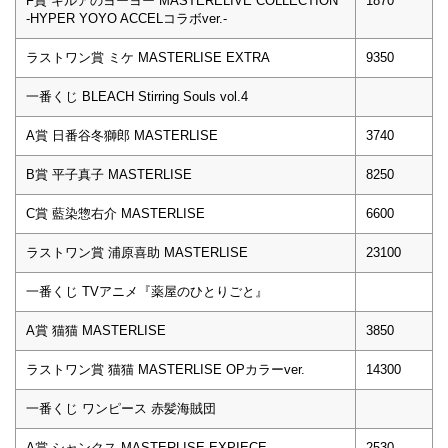
F賞 キルアのヨーヨー MASTERELIVE COLLECTION
1870
-HYPER YOYO ACCELコラボver.-
ラストワン賞 ミケ MASTERLISE EXTRA
9350
一番くじ BLEACH Stirring Souls vol.4
A賞 日番谷冬獅郎 MASTERLISE
3740
B賞 平子真子 MASTERLISE
8250
C賞 藍染惣右介 MASTERLISE
6600
ラストワン賞 浦原喜助 MASTERLISE
23100
一番くじ TVアニメ『薬屋のひとりごと』
A賞 猫猫 MASTERLISE
3850
ラストワン賞 猫猫 MASTERLISE OPカラーver.
14300
一番くじ ワンピース 赤髪海賊団
A賞 シャンクス MASTERLISE EXPIECE
2530