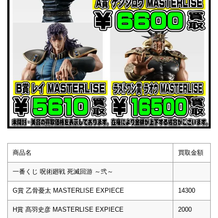
商品名
買取金額
一番くじ 呪術廻戦 死滅回游 ～弐～
G賞 乙骨憂太 MASTERLISE EXPIECE
14300
H賞 髙羽史彦 MASTERLISE EXPIECE
2000