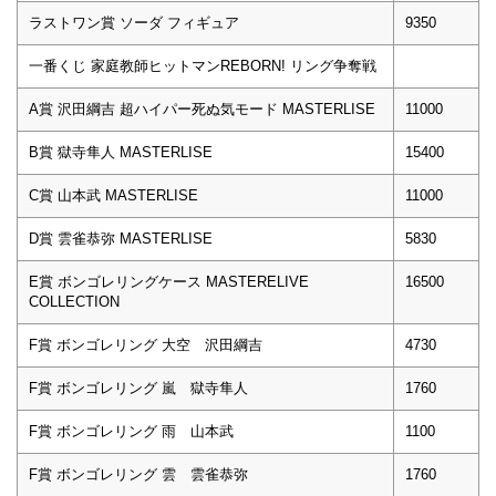
ラストワン賞 ソーダ フィギュア
9350
一番くじ 家庭教師ヒットマンREBORN! リング争奪戦
A賞 沢田綱吉 超ハイパー死ぬ気モード MASTERLISE
11000
B賞 獄寺隼人 MASTERLISE
15400
C賞 山本武 MASTERLISE
11000
D賞 雲雀恭弥 MASTERLISE
5830
E賞 ボンゴレリングケース MASTERELIVE
16500
COLLECTION
F賞 ボンゴレリング 大空 沢田綱吉
4730
F賞 ボンゴレリング 嵐 獄寺隼人
1760
F賞 ボンゴレリング 雨 山本武
1100
F賞 ボンゴレリング 雲 雲雀恭弥
1760