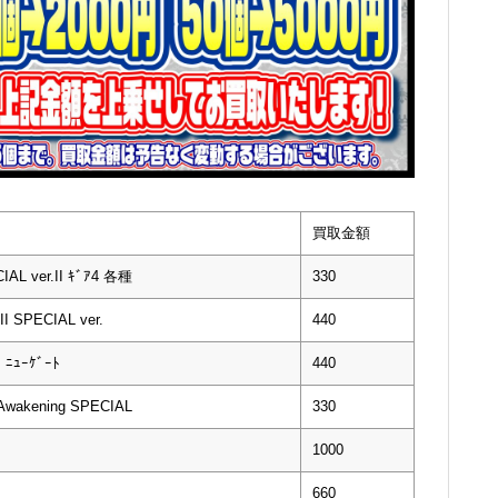
買取金額
L ver.II ｷﾞｱ4 各種
330
 SPECIAL ver.
440
ﾆｭｰｹﾞｰﾄ
440
wakening SPECIAL
330
1000
660