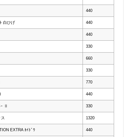
440
ﾞｰﾄ 白ひげ
440
440
330
660
330
Ⅰ
770
Ⅱ
440
ｰ Ⅱ
330
クス
1320
ON EXTRA ｶｲﾄﾞｳ
440