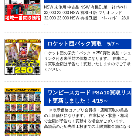
NSW 未使用 中古品 NSW 有機EL版 ﾈｵﾝ/ﾎﾜｲﾄ
33,000 23,000 NSW 有機EL版 マリオレッド
32,000 23,000 NSW 有機EL版 ﾏｲﾆﾝﾃﾝﾄﾞｰ 28,0
…
ロケット団パック買取 5/7～
ロケット団の栄光 1パック ￥250買取 美品・シュ
リンク付き未開封の価格になります。 在庫によ
り買取金額は予告なく変動いたしますのでご了承
ください。
ワンピースカード PSA10買取リス
ト更新しました！ 4/15～
※表示価格はアプリ会員様・店頭買取の美品
の上限価格になります。 在庫状況・状態・相場
で金額が予告なく変動する場合がございます。
高額品のため先着１枚までの上限買取金額になり
…