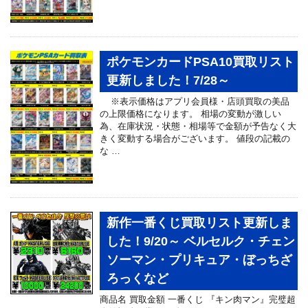
ポケモンカードPSA10買取リスト
更新しました！7/28～
※表示価格はアプリ会員様・店頭買取の美品
の上限価格になります。 相場の変動が激しい
為、在庫状況・状態・相場等で金額が予告なく大
きく変動する場合がございます。 値段の記載の
な …
新作一番くじ買取リスト更新しま
した！9/20～ ベルセルク・チェン
ソーマン・プリキュア・ぼっちざ
ろっくなど
商品名 買取金額 一番くじ 『キン肉マン』完璧超