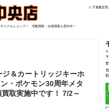
千葉鑑定団
リサイクルショップ！ 宅配買取・出張買取も受付中！
〒
千
T
営
ージ＆カートリッジキーホ
駐
ン・ポケモン30周年メタ
買取実施中です！ 7/2～