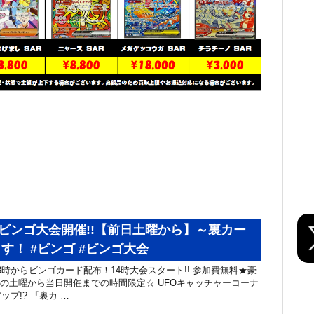
】ビンゴ大会開催!!【前日土曜から】～裏カー
ます！ #ビンゴ #ビンゴ大会
13時からビンゴカード配布！14時大会スタート!! 参加費無料★豪
日の土曜から当日開催までの時間限定☆ UFOキャッチャーコーナ
プ!? 『裏カ …