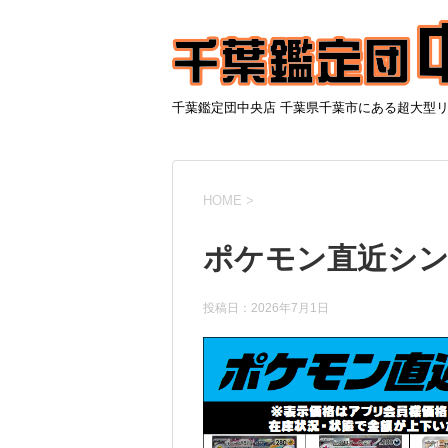
千葉鑑定団中央店 千葉県千葉市にある超大型
HOME
>
ポケモン直近シング
投稿日：
2026年7月1日