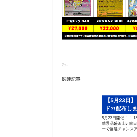
-
関連記事
【5月23日
ド?!配布し
5月23日開催！！ 
華景品盛沢山♪ 前
ーで当選チャンスアッ