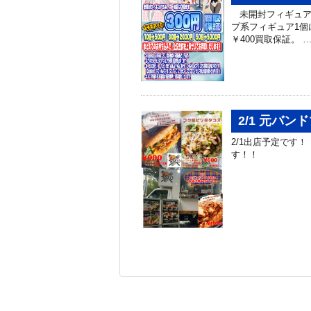
未開封フィギュアが
プ系フィギュア1個
￥400買取保証。 
2/1 元バ
2/1出店予定です
す！！