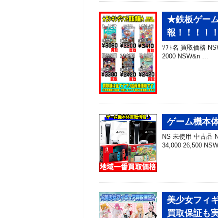
★鉄板ゲーム
報！！！！！
ｿﾌﾄ名 買取価格 NSW ﾐ
2000 NSW&n …
ゲーム機本体
NS 未使用 中古品 NS
34,000 26,500 N
美少女フィ
買取保証も実