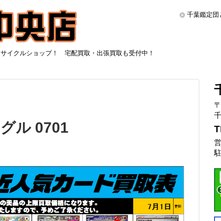
千葉鑑定団
リサイクルショップ！ 宅配買取・出張買取も受付中！
〒
千
ル 0701
T
営
駐