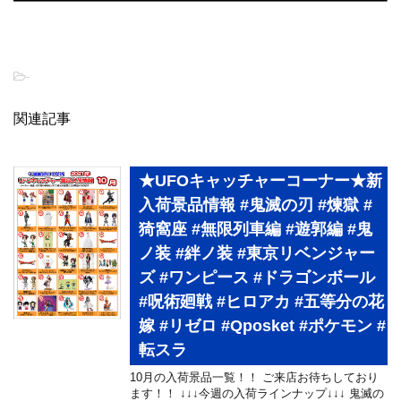
-
関連記事
★UFOキャッチャーコーナー★新
入荷景品情報 #鬼滅の刃 #煉獄 #
猗窩座 #無限列車編 #遊郭編 #鬼
ノ装 #絆ノ装 #東京リベンジャー
ズ #ワンピース #ドラゴンボール
#呪術廻戦 #ヒロアカ #五等分の花
嫁 #リゼロ #Qposket #ポケモン #
転スラ
10月の入荷景品一覧！！ ご来店お待ちしており
ます！！ ↓↓↓今週の入荷ラインナップ↓↓↓ 鬼滅の