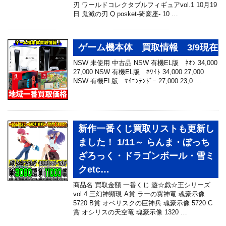
刃 ワールドコレクタブルフィギュアvol.1 10月19
日 鬼滅の刃 Q posket-猗窩座- 10 …
ゲーム機本体 買取情報 3/9現在
NSW 未使用 中古品 NSW 有機EL版 ﾈｵﾝ 34,000
27,000 NSW 有機EL版 ﾎﾜｲﾄ 34,000 27,000
NSW 有機EL版 ﾏｲﾆﾝﾃﾝﾄﾞｰ 27,000 23,0 …
新作一番くじ買取リストも更新し
ました！ 1/11～ らんま・ぼっち
ざろっく・ドラゴンボール・雪ミ
クetc…
商品名 買取金額 一番くじ 遊☆戯☆王シリーズ
vol.4 三幻神顕現 A賞 ラーの翼神竜 魂豪示像
5720 B賞 オベリスクの巨神兵 魂豪示像 5720 C
賞 オシリスの天空竜 魂豪示像 1320 …