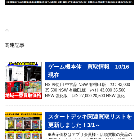
-
関連記事
ゲーム機本体 買取情報 10/16
現在
NS 未使用 中古品 NSW 有機EL版 ﾈｵﾝ 43,000
35,500 NSW 有機EL版 ﾎﾜｲﾄ 43,000 35,500
NSW 強化版 ﾈｵﾝ 27,000 20,500 NSW 強化 …
スタートデッキ関連買取リストを
更新しました！3/1～
※表示価格はアプリ会員様・店頭買取の美品の