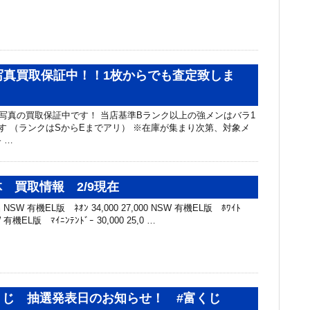
写真買取保証中！！1枚からでも査定致しま
写真の買取保証中です！ 当店基準Bランク以上の強メンはバラ1
です （ランクはSからEまでアリ） ※在庫が集まり次第、対象メ
 …
 買取情報 2/9現在
SW 有機EL版 ﾈｵﾝ 34,000 27,000 NSW 有機EL版 ﾎﾜｲﾄ
SW 有機EL版 ﾏｲﾆﾝﾃﾝﾄﾞｰ 30,000 25,0 …
くじ 抽選発表日のお知らせ！ #富くじ