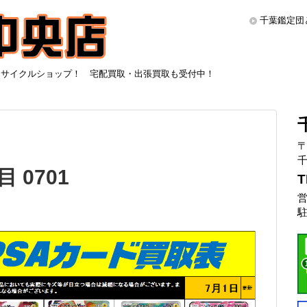
千葉鑑定団
リサイクルショップ！ 宅配買取・出張買取も受付中！
〒
千
 0701
T
営
駐