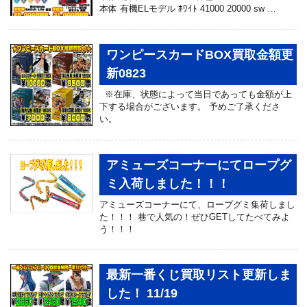
本体 有機ELモデル ﾎﾜｲﾄ 41000 20000 sw …
ワンピースカードBOX買取金額更
新0823
※在庫、状態によって当日であっても金額が上
下する場合がございます。 予めご了承くださ
い。
アミューズコーナーにてロープグ
ミ入荷しました！！！
アミューズコーナーにて、ロープグミ集荷しまし
た！！！ 巷で人気の！ぜひGETしてたべてみよ
う！！！
最新一番くじ買取リスト更新しま
した！ 11/19