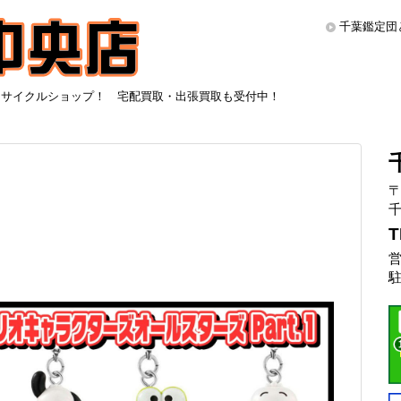
千葉鑑定団
リサイクルショップ！ 宅配買取・出張買取も受付中！
〒
千
T
営
駐