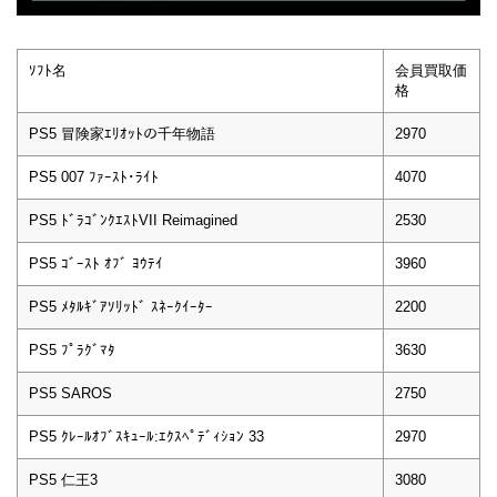
ｿﾌﾄ名
会員買取価
格
PS5 冒険家ｴﾘｵｯﾄの千年物語
2970
PS5 007 ﾌｧｰｽﾄ･ﾗｲﾄ
4070
PS5 ﾄﾞﾗｺﾞﾝｸｴｽﾄVII Reimagined
2530
PS5 ｺﾞｰｽﾄ ｵﾌﾞ ﾖｳﾃｲ
3960
PS5 ﾒﾀﾙｷﾞｱｿﾘｯﾄﾞ ｽﾈｰｸｲｰﾀｰ
2200
PS5 ﾌﾟﾗｸﾞﾏﾀ
3630
PS5 SAROS
2750
PS5 ｸﾚｰﾙｵﾌﾞｽｷｭｰﾙ:ｴｸｽﾍﾟﾃﾞｨｼｮﾝ 33
2970
PS5 仁王3
3080