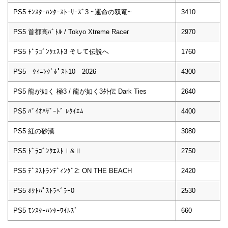
PS5 ﾓﾝｽﾀｰﾊﾝﾀｰｽﾄｰﾘｰｽﾞ3 ~運命の双竜~
3410
PS5 首都高ﾊﾞﾄﾙ / Tokyo Xtreme Racer
2970
PS5 ﾄﾞﾗｺﾞﾝｸｴｽﾄ3 そして伝説へ
1760
PS5 ｳｨﾆﾝｸﾞﾎﾟｽﾄ10 2026
4300
PS5 龍が如く 極3 / 龍が如く3外伝 Dark Ties
2640
PS5 ﾊﾞｲｵﾊｻﾞｰﾄﾞ ﾚｸｲｴﾑ
4400
PS5 紅の砂漠
3080
PS5 ﾄﾞﾗｺﾞﾝｸｴｽﾄⅠ&Ⅱ
2750
PS5 ﾃﾞｽｽﾄﾗﾝﾃﾞｨﾝｸﾞ2: ON THE BEACH
2420
PS5 ｵｸﾄﾊﾟｽﾄﾗﾍﾞﾗｰ0
2530
PS5 ﾓﾝｽﾀｰﾊﾝﾀｰﾜｲﾙｽﾞ
660