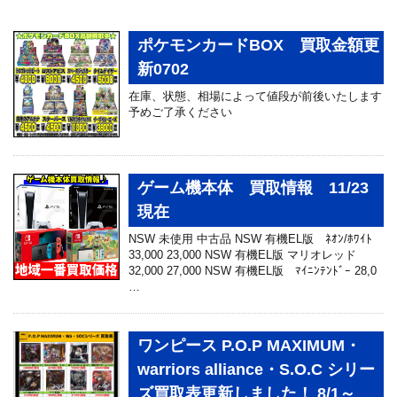
ポケモンカードBOX 買取金額更
新0702
在庫、状態、相場によって値段が前後いたします
予めご了承ください
ゲーム機本体 買取情報 11/23
現在
NSW 未使用 中古品 NSW 有機EL版 ﾈｵﾝ/ﾎﾜｲﾄ
33,000 23,000 NSW 有機EL版 マリオレッド
32,000 27,000 NSW 有機EL版 ﾏｲﾆﾝﾃﾝﾄﾞｰ 28,0
…
ワンピース P.O.P MAXIMUM・
warriors alliance・S.O.C シリー
ズ買取表更新しました！ 8/1～