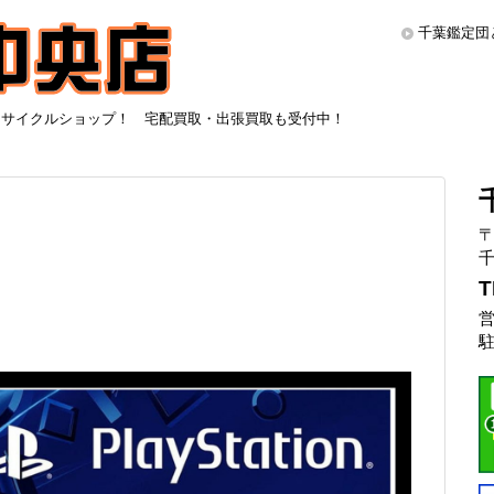
千葉鑑定団
リサイクルショップ！ 宅配買取・出張買取も受付中！
〒
千
T
営
駐