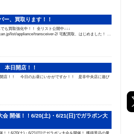
バー、買取ります！！
でも買取強化中！！ 全リスト公開中↓↓↓
hibakan.jp/list/appliance/transceiver-2/ 宅配買取、はじめました！ …
チン 本日開店！！
本日開店！！ 今日のお昼にいかがですか！！ 是非中央店に遊び
会 開催！！6/20(土)・6/21(日)でガラポン大
催！！6/20(土)・6/21(日)でガラポン大会を開催！ 獲得景品の量