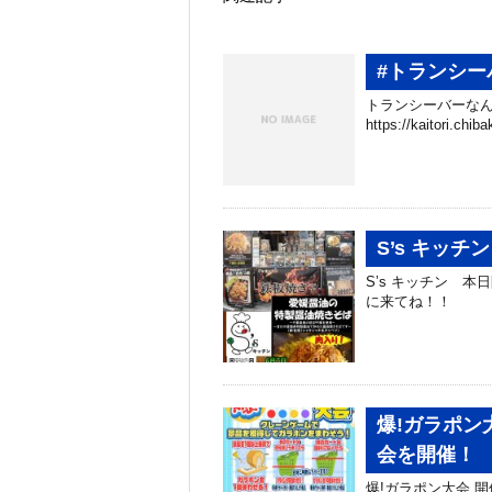
#トランシー
トランシーバーなん
https://kaitori.c
S’s キッ
S’s キッチン 
に来てね！！
爆!ガラポン大
会を開催！
爆!ガラポン大会 開