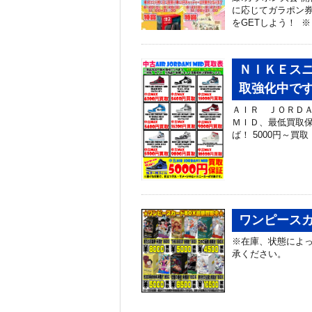
に応じてガラポン券
をGETしよう！ ※
ＮＩＫＥス
取強化中で
ＡＩＲ ＪＯＲＤ
ＭＩＤ、最低買取保
ば！ 5000円～買取！
ワンピースカ
※在庫、状態によっ
承ください。