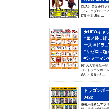
商品名 買取金額 A
ラワーエプロンフィギ
D賞 中野四葉 …
★UFOキャ
#鬼ノ装 #
ース #ドラ
#リゼロ #Qp
#シャーマン
9月の入荷景品一覧
↓↓↓ ドラゴンボールZ
ぬいぐるみvol …
ドラゴンボー
0422
※表示価格はアプリ
態・相場で金額が予