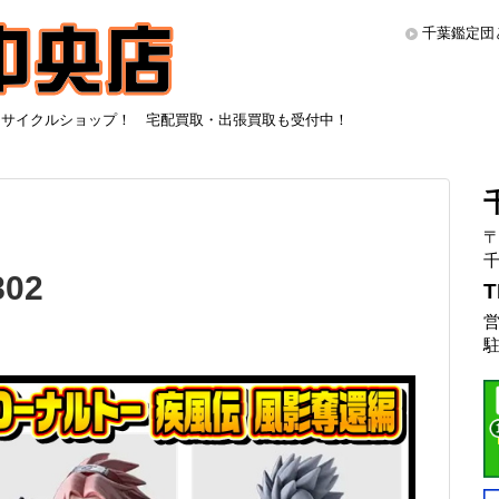
千葉鑑定団
リサイクルショップ！ 宅配買取・出張買取も受付中！
〒
千
02
T
営
駐