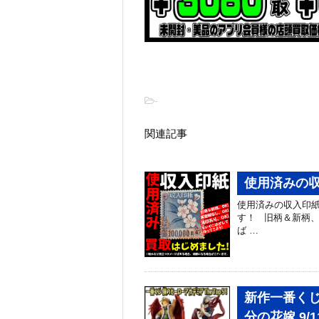
-
関連記事
使用済みの収
使用済みの収入印
す！ 旧柄＆新柄、O
ば …
新作一番く
分の花嫁 9/1