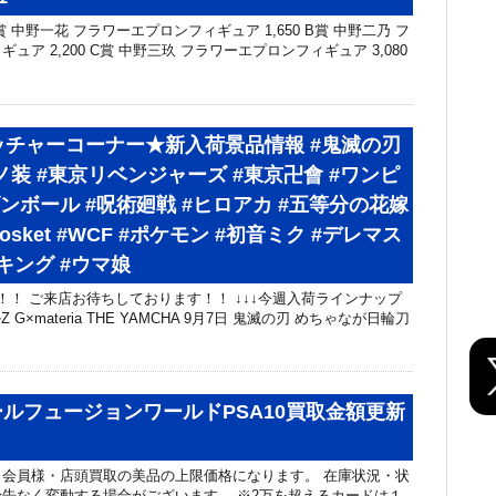
賞 中野一花 フラワーエプロンフィギュア 1,650 B賞 中野二乃 フ
ュア 2,200 C賞 中野三玖 フラワーエプロンフィギュア 3,080
ッチャーコーナー★新入荷景品情報 #鬼滅の刃
絆ノ装 #東京リベンジャーズ #東京卍會 #ワンピ
ゴンボール #呪術廻戦 #ヒロアカ #五等分の花嫁
osket #WCF #ポケモン #初音ミク #デレマス
キング #ウマ娘
！！ ご来店お待ちしております！！ ↓↓↓今週入荷ラインナップ
 G×materia THE YAMCHA 9月7日 鬼滅の刃 めちゃなが日輪刀
ルフュージョンワールドPSA10買取金額更新
会員様・店頭買取の美品の上限価格になります。 在庫状況・状
告なく変動する場合がございます。 ※2万を超えるカードは１