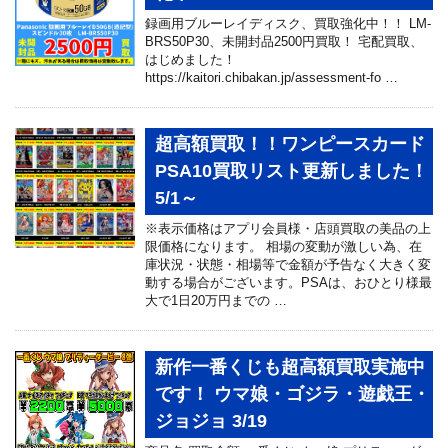
録画用ブルーレイディスク、買取強化中！！ LM-
BRS50P30、未開封品2500円買取！ 宅配買取、
はじめました！
https://kaitori.chibakan.jp/assessment-fo …
超高額買取！！ワンピースカード
PSA10買取リスト更新しました！
5/1～
※表示価格はアプリ会員様・店頭買取の美品の上
限価格になります。 相場の変動が激しい為、在
庫状況・状態・相場等で金額が予告なく大きく変
動する場合がございます。PSAは、おひとり様最
大で1日20万円までの …
新作一番くじも超高額買取実施中
です！ ウマ娘・ゴジラ・遊戯王・
ジョジョ 3/19