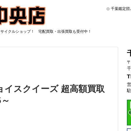
千葉鑑定団
リサイクルショップ！ 宅配買取・出張買取も受付中！
〒
千
T
営
ロジョイスクイーズ 超高額買取
駐
5～