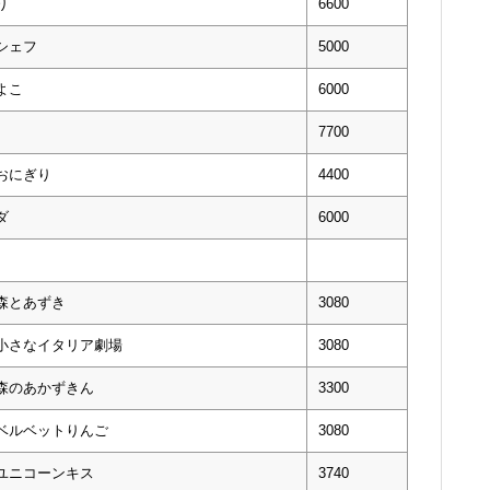
り
6600
シェフ
5000
よこ
6000
7700
おにぎり
4400
ダ
6000
森とあずき
3080
 小さなイタリア劇場
3080
森のあかずきん
3300
 ベルベットりんご
3080
ユニコーンキス
3740