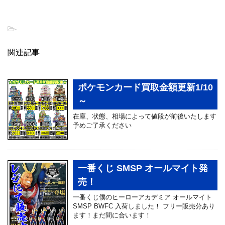
-
関連記事
ポケモンカード買取金額更新1/10
～
在庫、状態、相場によって値段が前後いたします
予めご了承ください
一番くじ SMSP オールマイト発
売！
一番くじ僕のヒーローアカデミア オールマイト
SMSP BWFC 入荷しました！ フリー販売分あり
ます！まだ間に合います！