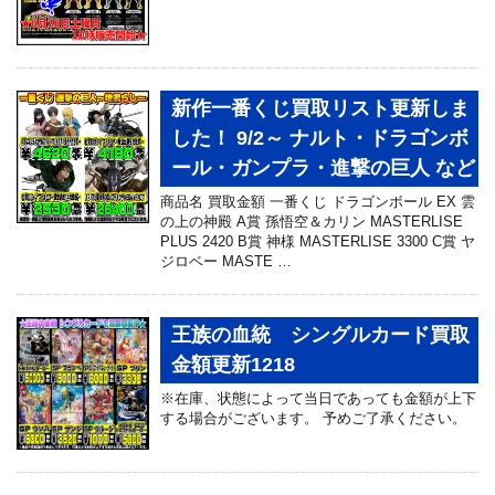
新作一番くじ買取リスト更新しま
した！ 9/2～ ナルト・ドラゴンボ
ール・ガンプラ・進撃の巨人 など
商品名 買取金額 一番くじ ドラゴンボール EX 雲
の上の神殿 A賞 孫悟空＆カリン MASTERLISE
PLUS 2420 B賞 神様 MASTERLISE 3300 C賞 ヤ
ジロベー MASTE …
王族の血統 シングルカード買取
金額更新1218
※在庫、状態によって当日であっても金額が上下
する場合がございます。 予めご了承ください。