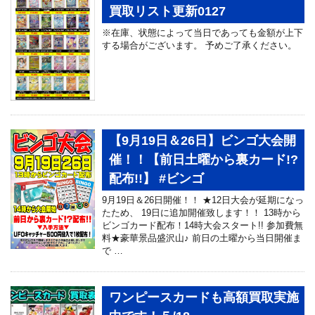
買取リスト更新0127
※在庫、状態によって当日であっても金額が上下
する場合がございます。 予めご了承ください。
【9月19日＆26日】ビンゴ大会開
催！！【前日土曜から裏カード!?
配布!!】 #ビンゴ
9月19日＆26日開催！！ ★12日大会が延期になっ
たため、 19日に追加開催致します！！ 13時から
ビンゴカード配布！14時大会スタート!! 参加費無
料★豪華景品盛沢山♪ 前日の土曜から当日開催ま
で …
ワンピースカードも高額買取実施